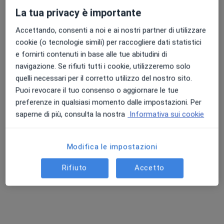
La tua privacy è importante
Accettando, consenti a noi e ai nostri partner di utilizzare
cookie (o tecnologie simili) per raccogliere dati statistici
e fornirti contenuti in base alle tue abitudini di
navigazione. Se rifiuti tutti i cookie, utilizzeremo solo
quelli necessari per il corretto utilizzo del nostro sito.
Dott. Antonio Merla
Puoi revocare il tuo consenso o aggiornare le tue
·
Altro
Gastroenterologo
preferenze in qualsiasi momento dalle impostazioni. Per
4 recensioni
saperne di più, consulta la nostra
Informativa sui cookie
-, San Giovanni Rotondo
•
Mappa
Consulenza privata
Modifica le impostazioni
Visita gastroenterologica
Prezzo non disponibile
Questo dottore non ha ancora attivato le prenotazioni online presso questo indirizzo.
Rifiuto
Accetto
Chiedi di attivare le prenotazioni online