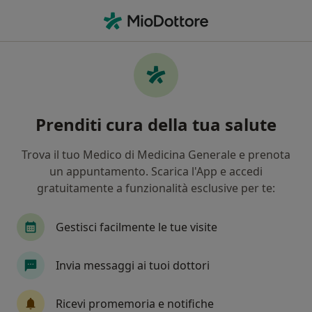
Men
Malattia Di Crohn • San Giovanni Rotondo, FG
Filters
• 1
Mappa
Specialisti in trattamento Malattia di crohn
Prenditi cura della tua salute
a San Giovanni Rotondo
In che modo ordiniamo i risultati
Trova il tuo Medico di Medicina Generale e prenota
un appuntamento. Scarica l'App e accedi
gratuitamente a funzionalità esclusive per te:
Che specializzazione stai cercando?
Chirurgo generale
Gastroenterologo
Chir
Gestisci facilmente le tue visite
Invia messaggi ai tuoi dottori
Ricevi promemoria e notifiche