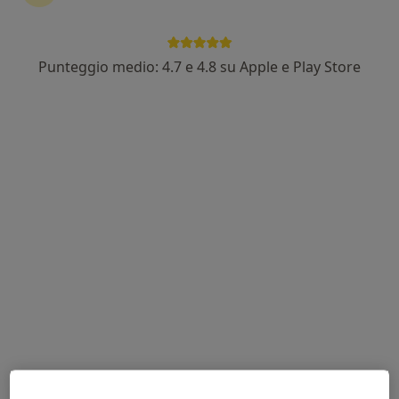
Punteggio medio: 4.7 e 4.8 su Apple e Play Store
Dott. Giuseppe Canistro
·
Altro
Chirurgo generale, Proctologo
5 recensioni
Indirizzo 1
Indirizzo 2
Viale Cappuccini, 1, San Giovanni Rotondo
•
Mappa
Ospedale Casa Sollievo Della Sofferenza
Visita di chirurgia generale
da 90 €
Questo dottore non ha ancora attivato le prenotazioni online presso questo indirizzo.
Chiedi di attivare le prenotazioni online