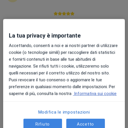
Punteggio medio: 4.7 e 4.8 su Apple e Play Store
Dr. Francesco Tinghi
La tua privacy è importante
·
Altro
Immunologo, Allergologo
58 recensioni
Accettando, consenti a noi e ai nostri partner di utilizzare
cookie (o tecnologie simili) per raccogliere dati statistici
Indirizzo
Online
e fornirti contenuti in base alle tue abitudini di
navigazione. Se rifiuti tutti i cookie, utilizzeremo solo
quelli necessari per il corretto utilizzo del nostro sito.
Via dei Mille 5, Castelfranco di Sotto
•
Mappa
Puoi revocare il tuo consenso o aggiornare le tue
Studi Medici- Misericordia Castelfranco Di Sotto
preferenze in qualsiasi momento dalle impostazioni. Per
Prima visita allergologica
100 €
saperne di più, consulta la nostra
Informativa sui cookie
Questo dottore non ha ancora attivato le prenotazioni online presso questo indirizzo.
Chiedi di attivare le prenotazioni online
Modifica le impostazioni
Rifiuto
Accetto