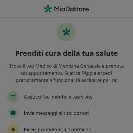
Men
Malattia Di Behcet • Castelfranco di Sotto, PI
Filters
• 1
Mappa
Specialisti in trattamento Malattia di
Prenditi cura della tua salute
Behcet a Castelfranco di Sotto
In che modo ordiniamo i risultati
Trova il tuo Medico di Medicina Generale e prenota
un appuntamento. Scarica l'App e accedi
gratuitamente a funzionalità esclusive per te:
Che specializzazione stai cercando?
Reumatologo
Allergologo
Immunologo
Gestisci facilmente le tue visite
Invia messaggi ai tuoi dottori
Ricevi promemoria e notifiche