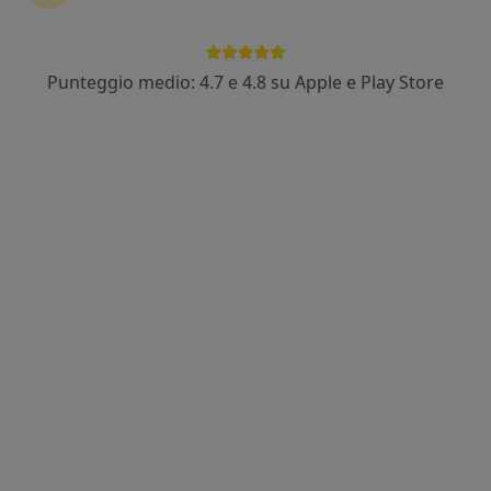
Punteggio medio: 4.7 e 4.8 su Apple e Play Store
Dott. Umberto Tozzi
·
Chirurgo maxillo facciale, Medico estetico, Chirurgo estetico
Altro
2024 recensioni
Indirizzo
Online
Via Luigi Denza 19, studio Mandara, Castellammare di Stabia
•
Mappa
Castellammare di Stabia
Visita di medicina estetica
Prestazione gratuita
Questo dottore non ha ancora attivato le prenotazioni online presso questo indirizzo.
Chiedi di attivare le prenotazioni online