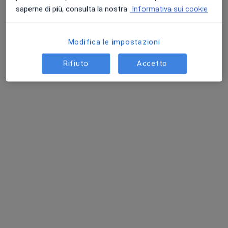
saperne di più, consulta la nostra
Informativa sui cookie
Modifica le impostazioni
Rifiuto
Accetto
Dr. Vittorio Boccia
·
Altro
Cardiologo, Medico estetico
56 recensioni
Indirizzo
Online
Via dei Mille 19, Torre Annunziata
•
Mappa
Centro Medico Boccia
Ecocolordoppler tiroide
40 €
Questo dottore non ha ancora attivato le prenotazioni online presso questo indirizzo.