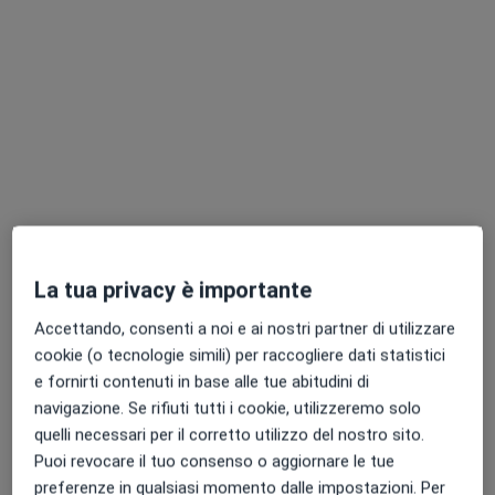
Dott. Vincenzo Greco
·
Altro
Dermatologo, Medico estetico, Tricologo
1085 recensioni
La tua privacy è importante
Corso Nazionale 139, Scafati
•
Mappa
Accettando, consenti a noi e ai nostri partner di utilizzare
Studio Dermatologico, SCAFATI
cookie (o tecnologie simili) per raccogliere dati statistici
Asportazione di tumori maligni della cute
da 300 €
e fornirti contenuti in base alle tue abitudini di
Questo dottore non ha ancora attivato le prenotazioni online presso questo indirizzo.
navigazione. Se rifiuti tutti i cookie, utilizzeremo solo
quelli necessari per il corretto utilizzo del nostro sito.
Chiedi di attivare le prenotazioni online
Puoi revocare il tuo consenso o aggiornare le tue
preferenze in qualsiasi momento dalle impostazioni. Per