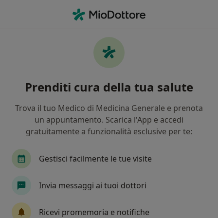
Men
Macchie Della Pelle • Castellammare di Stabia, NA
Filters
• 1
Assicurazione
Map
Specialisti in trattamento macchie della
Prenditi cura della tua salute
pelle a Castellammare di Stabia
In che modo ordiniamo i risultati
Trova il tuo Medico di Medicina Generale e prenota
un appuntamento. Scarica l'App e accedi
gratuitamente a funzionalità esclusive per te:
Che specializzazione stai cercando?
Medico estetico
Dentista
Cardiologo
Gestisci facilmente le tue visite
Invia messaggi ai tuoi dottori
Ricevi promemoria e notifiche