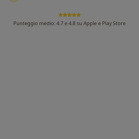
Punteggio medio: 4.7 e 4.8 su Apple e Play Store
Dr. Mauro Montuori
·
Altro
Chirurgo generale, Proctologo
106 recensioni
Indirizzo 1
Indirizzo 2
Via Carlo Forlanini 15, Ponte San Pietro
•
Mappa
Policlinico San Pietro
Prima visita proctologica
130 €
Questo dottore non ha ancora attivato le prenotazioni online presso questo indirizzo.
Chiedi di attivare le prenotazioni online