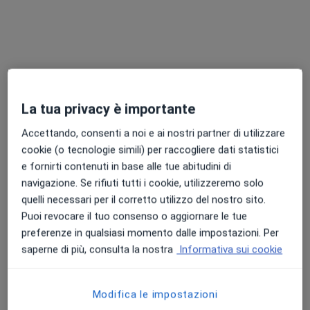
La tua privacy è importante
Dr. Giuseppe Cordaro
·
Altro
Chirurgo generale
Accettando, consenti a noi e ai nostri partner di utilizzare
2 recensioni
cookie (o tecnologie simili) per raccogliere dati statistici
e fornirti contenuti in base alle tue abitudini di
Indirizzo
Online
navigazione. Se rifiuti tutti i cookie, utilizzeremo solo
quelli necessari per il corretto utilizzo del nostro sito.
Puoi revocare il tuo consenso o aggiornare le tue
Via Carlo Forlanini, 15, Ponte San Pietro
•
Mappa
preferenze in qualsiasi momento dalle impostazioni. Per
Policlinico San Pietro
saperne di più, consulta la nostra
Informativa sui cookie
Prima visita di chirurgia generale
134 €
Questo dottore non ha ancora attivato le prenotazioni online presso questo indirizzo.
Modifica le impostazioni