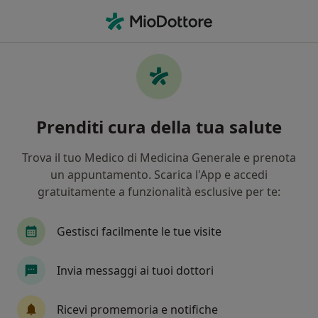
Men
Lipoma • Ponte San Pietro, BG
Filters
• 1
Assicurazione
Map
Specialisti in trattamento Lipoma a Ponte
Prenditi cura della tua salute
San Pietro
In che modo ordiniamo i risultati
Trova il tuo Medico di Medicina Generale e prenota
un appuntamento. Scarica l'App e accedi
gratuitamente a funzionalità esclusive per te:
Che specializzazione stai cercando?
Proctologo
Chirurgo generale
Chirurgo
Gestisci facilmente le tue visite
Invia messaggi ai tuoi dottori
Ricevi promemoria e notifiche