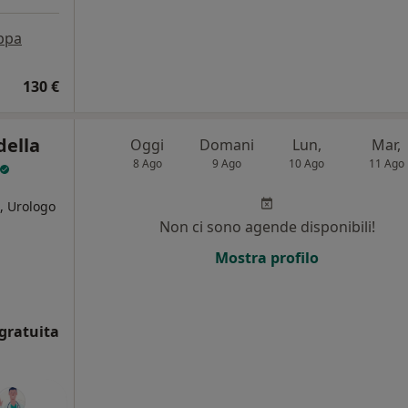
ppa
130 €
della
Oggi
Domani
Lun,
Mar,
8 Ago
9 Ago
10 Ago
11 Ago
, Urologo
Non ci sono agende disponibili!
Mostra profilo
gratuita