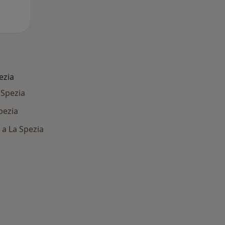
ezia
 Spezia
pezia
 a La Spezia
: Patologie correlate a La Spezia