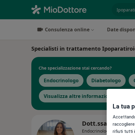
es. prest
Consulenza online
Date dispon
Specialisti in trattamento Ipoparatiro
Che specializzazione stai cercando?
Endocrinologo
Diabetologo
Visualizza altre informazioni
La tua 
Accettando,
Dott.ssa Elisa Mi
raccogliere 
Endocrinologa, Diabetolo
rifiuti tutt