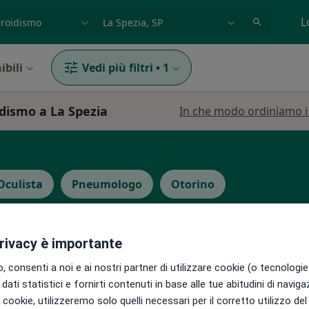
azione, medico, struttura
es: Roma
L
ibili
Vedi più filtri
•
1
idismo a La Spezia
In che modo ordiniamo i r
Oculista
Pneumologo
Otorino
privacy è importante
 consenti a noi e ai nostri partner di utilizzare cookie (o tecnologie 
naldi
Oggi
Domani
Lun,
Mar,
dati statistici e fornirti contenuti in base alle tue abitudini di navig
8 Ago
9 Ago
10 Ago
11 Ago
·
Altro
ga
i i cookie, utilizzeremo solo quelli necessari per il corretto utilizzo de