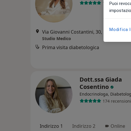
136 recension
Puoi revoca
impostazion
Modifica 
Via Giovanni Costantini, 30, La Spezia
•
M
Studio Medico
Prima visita diabetologica
Dott.ssa Giada
Cosentino
Endocrinologa, Diabetolo
174 recension
Indirizzo 1
Indirizzo 2
Online