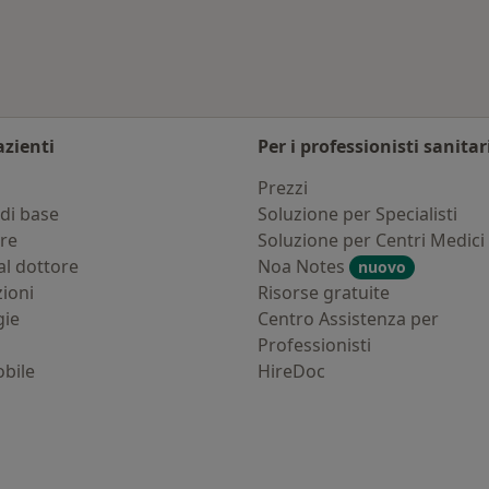
azienti
Per i professionisti sanitar
i
Prezzi
di base
Soluzione per Specialisti
ure
Soluzione per Centri Medici
al dottore
Noa Notes
nuovo
zioni
Risorse gratuite
gie
Centro Assistenza per
Professionisti
bile
HireDoc