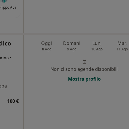
Filippo Apa
dico
Oggi
Domani
Lun,
Mar,
8 Ago
9 Ago
10 Ago
11 Ago
·
orino
Non ci sono agende disponibili!
Mostra profilo
ppa
100 €