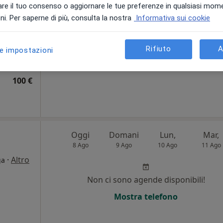
i
re il tuo consenso o aggiornare le tue preferenze in qualsiasi mom
i. Per saperne di più, consulta la nostra
Informativa sui cookie
Non ci sono agende disponibili!
Chiedi di attivare le prenotazioni onlin
Rifiuto
A
le impostazioni
appa
100 €
Oggi
Domani
Lun,
Mar,
8 Ago
9 Ago
10 Ago
11 Ago
·
Altro
ga
i
Non ci sono agende disponibili!
Mostra telefono