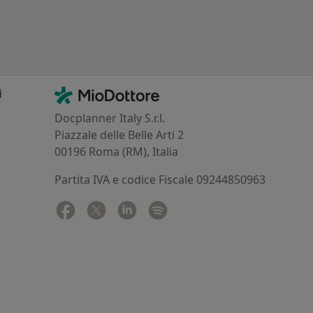
Contatti
MioDottore - Homepage
i
Docplanner Italy S.r.l.
Piazzale delle Belle Arti 2
00196 Roma (RM), Italia
Partita IVA e codice Fiscale 09244850963
Facebook
si apre in una nuova scheda
Twitter
si apre in una nuova scheda
Linkedin
si apre in una nuova scheda
Spotify
si apre in una nuova sched