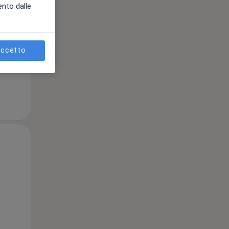
ento dalle
e
ccetto
Mer,
Gio,
Ven,
12 Ago
13 Ago
14 Ago