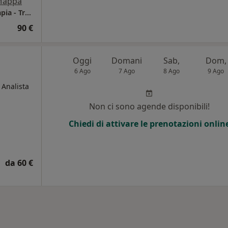
Mappa
Studio di Consulenza Psicologica e Psicoterapia - Training Autogeno
90 €
Oggi
Domani
Sab,
Dom,
6 Ago
7 Ago
8 Ago
9 Ago
 Analista
Non ci sono agende disponibili!
Chiedi di attivare le prenotazioni onlin
da 60 €