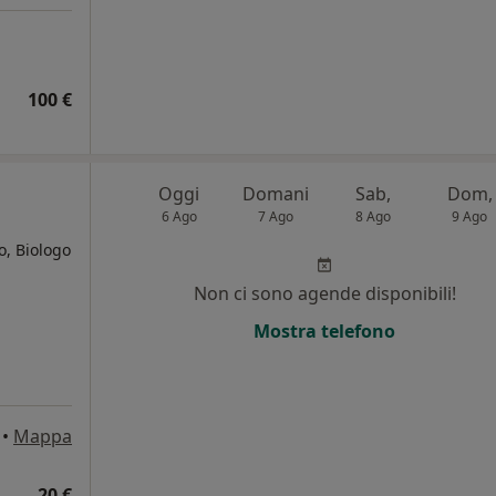
100 €
Oggi
Domani
Sab,
Dom,
6 Ago
7 Ago
8 Ago
9 Ago
o, Biologo
Non ci sono agende disponibili!
Mostra telefono
•
Mappa
20 €