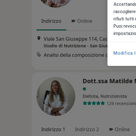
Accettando,
raccogliere 
rifiuti tutt
Indirizzo
Online
Puoi revoca
impostazion
Viale San Giuseppe 114, Cassola
•
Mapp
Studio di Nutrizione - San Giuseppe di Cass
Modifica 
Analisi della composizione corporea
Dott.ssa Matilde
Dietista, Nutrizionista
129 recension
Indirizzo 1
Indirizzo 2
Online