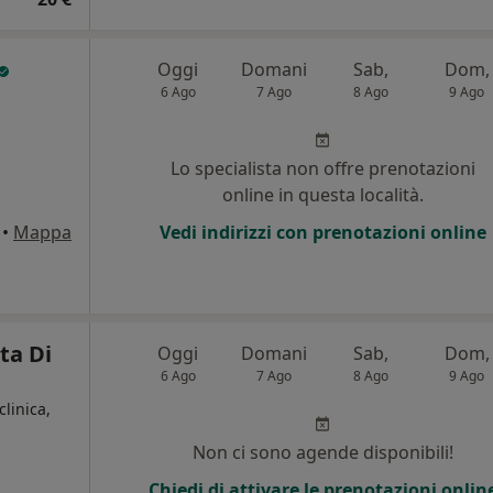
Oggi
Domani
Sab,
Dom,
6 Ago
7 Ago
8 Ago
9 Ago
Lo specialista non offre prenotazioni
online in questa località.
•
Mappa
Vedi indirizzi con prenotazioni online
ta Di
Oggi
Domani
Sab,
Dom,
6 Ago
7 Ago
8 Ago
9 Ago
clinica,
Non ci sono agende disponibili!
Chiedi di attivare le prenotazioni onlin