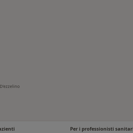
omano d'Ezzelino
D'ezzelino
azienti
Per i professionisti sanitar