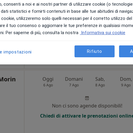
 consenti a noi e ai nostri partner di utilizzare cookie (o tecnologie 
Chiedi di attivare le prenotazioni onlin
dati statistici e fornirti contenuti in base alle tue abitudini di navig
i i cookie, utilizzeremo solo quelli necessari per il corretto utilizzo de
re il tuo consenso o aggiornare le tue preferenze in qualsiasi mom
i. Per saperne di più, consulta la nostra
Informativa sui cookie
a
ola
Rifiuto
A
le impostazioni
35 €
 Morin
Oggi
Domani
Sab,
Dom,
6 Ago
7 Ago
8 Ago
9 Ago
i
Non ci sono agende disponibili!
Chiedi di attivare le prenotazioni onlin