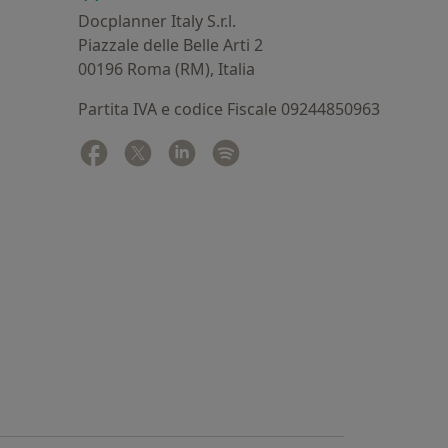
Docplanner Italy S.r.l.
Piazzale delle Belle Arti 2
00196 Roma (RM), Italia
Partita IVA e codice Fiscale 09244850963
Facebook
si apre in una nuova scheda
Twitter
si apre in una nuova scheda
Linkedin
si apre in una nuova scheda
Spotify
si apre in una nuova sched