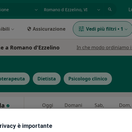
azione, medico, struttura
es: Roma
L
ibili
Assicurazione
Vedi più filtri
•
1
one a Romano d'Ezzelino
In che modo ordiniamo i r
oterapeuta
Dietista
Psicologo clinico
ola
Oggi
Domani
Sab,
Dom,
6 Ago
7 Ago
8 Ago
9 Ago
i
privacy è importante
Non ci sono agende disponibili!