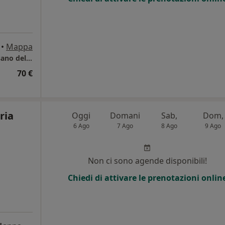
•
Mappa
Studio Psicoterapia Quartiere Firenze a Bassano del Grappa
70 €
ria
Oggi
Domani
Sab,
Dom,
6 Ago
7 Ago
8 Ago
9 Ago
Non ci sono agende disponibili!
Chiedi di attivare le prenotazioni onlin