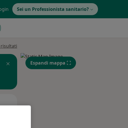
ogin
Sei un Professionista sanitario?
isultati
Espandi mappa
Lun,
Mar,
Mer,
10 Ago
11 Ago
12 Ago