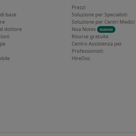
i
Prezzi
di base
Soluzione per Specialisti
ure
Soluzione per Centri Medici
al dottore
Noa Notes
nuovo
zioni
Risorse gratuite
gie
Centro Assistenza per
Professionisti
bile
HireDoc