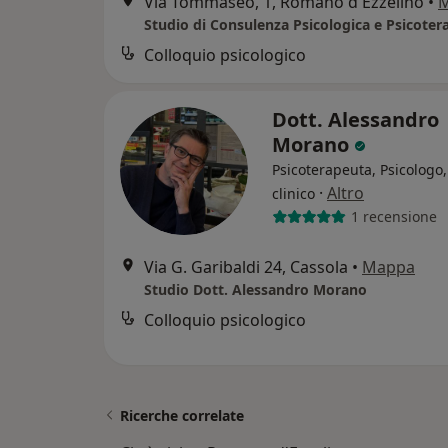
Via Tommaseo, 1, Romano d'Ezzelino
•
Colloquio psicologico
Dott. Alessandro
Morano
Psicoterapeuta, Psicologo,
·
Altro
clinico
1 recensione
Via G. Garibaldi 24, Cassola
•
Mappa
Studio Dott. Alessandro Morano
Colloquio psicologico
Ricerche correlate