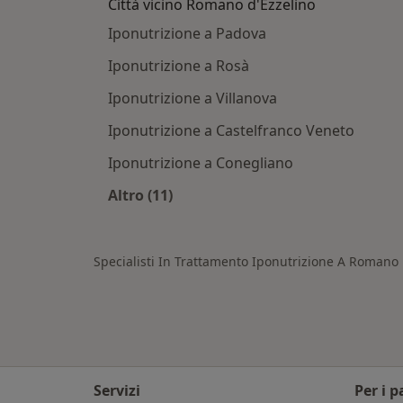
Città vicino Romano d'Ezzelino
Iponutrizione a Padova
Iponutrizione a Rosà
Iponutrizione a Villanova
Iponutrizione a Castelfranco Veneto
Iponutrizione a Conegliano
Altro (11)
Altro nella categoria: Città vicino R
Specialisti In Trattamento Iponutrizione A Romano 
Servizi
Per i p