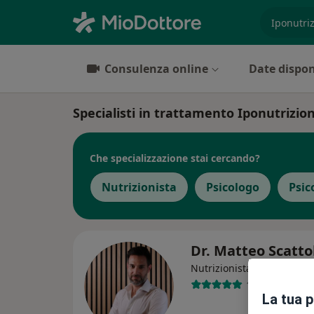
es. prest
Consulenza online
Date dispon
Specialisti in trattamento Iponutrizi
Che specializzazione stai cercando?
Nutrizionista
Psicologo
Psic
Dr. Matteo Scatt
·
Altro
Nutrizionista
111 recension
La tua 