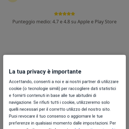
Punteggio medio: 4.7 e 4.8 su Apple e Play Store
Dott.ssa Regina Sonda
·
Altro
Chirurgo estetico, Chirurgo plastico, Medico estetico
27 recensioni
Indirizzo 1
Indirizzo 2
Online
La tua privacy è importante
Via Bassanese, 183, Maser
•
Mappa
Accettando, consenti a noi e ai nostri partner di utilizzare
Centro Medico Enne - Maser
cookie (o tecnologie simili) per raccogliere dati statistici
Visita di chirurgia plastica
130 €
e fornirti contenuti in base alle tue abitudini di
navigazione. Se rifiuti tutti i cookie, utilizzeremo solo
Questo dottore non ha ancora attivato le prenotazioni online presso questo indirizzo.
quelli necessari per il corretto utilizzo del nostro sito.
Puoi revocare il tuo consenso o aggiornare le tue
Chiedi di attivare le prenotazioni online
preferenze in qualsiasi momento dalle impostazioni. Per