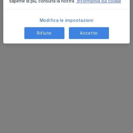
saperne di più, consulta la nostra
Informativa sui cookie
Modifica le impostazioni
Rifiuto
Accetto
Dott.ssa Valentina Budini
·
Altro
Chirurgo estetico, Chirurgo plastico, Medico estetico
13 recensioni
Via Piave 71/c, Montebelluna
•
Mappa
CZ medicina estetica
Acido ialuronico
350 €
Questo dottore non ha ancora attivato le prenotazioni online presso questo indirizzo.
Chiedi di attivare le prenotazioni online