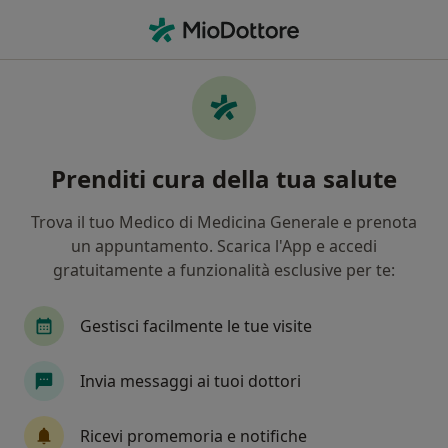
Men
Ipomastia Mammelle Piccole O Svuotate • Montebelluna, TV
Filters
• 1
Assicurazione
Map
Specialisti in trattamento Ipomastia
Prenditi cura della tua salute
(mammelle piccole o svuotate) a
Montebelluna
Trova il tuo Medico di Medicina Generale e prenota
In che modo ordiniamo i risultati
un appuntamento. Scarica l'App e accedi
gratuitamente a funzionalità esclusive per te:
Che specializzazione stai cercando?
Gestisci facilmente le tue visite
Medico estetico
Chirurgo plastico
Fisiote
Invia messaggi ai tuoi dottori
Ricevi promemoria e notifiche