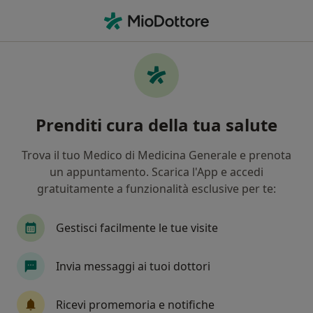
Men
Ipertrofia Mammaria • Seregno, MB
Filters
• 1
Assicurazione
Map
Specialisti in trattamento Ipertrofia
Prenditi cura della tua salute
Mammaria a Seregno
In che modo ordiniamo i risultati
Trova il tuo Medico di Medicina Generale e prenota
un appuntamento. Scarica l'App e accedi
gratuitamente a funzionalità esclusive per te:
Che specializzazione stai cercando?
Chirurgo plastico
Medico estetico
Chirurg
Gestisci facilmente le tue visite
Invia messaggi ai tuoi dottori
Ricevi promemoria e notifiche