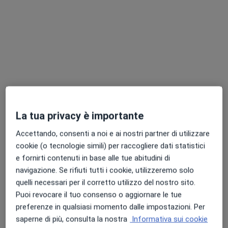
Dott.ssa Roberta Gilardi
·
Altro
Chirurgo plastico, Chirurgo estetico, Medico estetico
45 recensioni
Via Valassina 40, Seregno
•
Mappa
La tua privacy è importante
COB Medicina e Salute
Prima visita di chirurgia plastica
130 €
Accettando, consenti a noi e ai nostri partner di utilizzare
cookie (o tecnologie simili) per raccogliere dati statistici
Questo dottore non ha ancora attivato le prenotazioni online presso questo indirizzo.
e fornirti contenuti in base alle tue abitudini di
navigazione. Se rifiuti tutti i cookie, utilizzeremo solo
Chiedi di attivare le prenotazioni online
quelli necessari per il corretto utilizzo del nostro sito.
Puoi revocare il tuo consenso o aggiornare le tue
preferenze in qualsiasi momento dalle impostazioni. Per
saperne di più, consulta la nostra
Informativa sui cookie