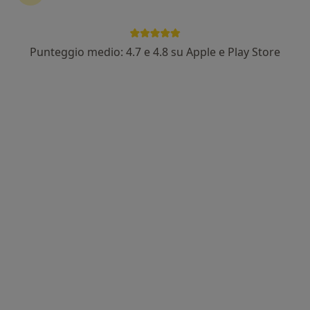
Punteggio medio: 4.7 e 4.8 su Apple e Play Store
Pagamenti online
Dr. Marius Grierosu
·
Altro
Chirurgo plastico, Medico estetico, Chirurgo estetico
147 recensioni
Via Magenta 25, Seregno
•
Mappa
STUDIO MEDICO SEREGNO
Acido ialuronico
200 €
Questo dottore non ha ancora attivato le prenotazioni online presso questo indirizzo.
Chiedi di attivare le prenotazioni online