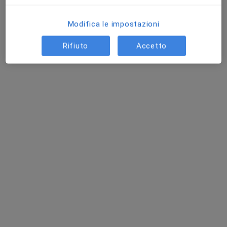
Modifica le impostazioni
Rifiuto
Accetto
Dr. Giovanni Palitta
·
Altro
Chirurgo plastico, Medico estetico, Chirurgo estetico
143 recensioni
Via Valtellina 11, Meda
•
Mappa
Clinica Nova Lux
Prima visita di chirurgia plastica
120 €
Questo dottore non ha ancora attivato le prenotazioni online presso questo indirizzo.
Chiedi di attivare le prenotazioni online