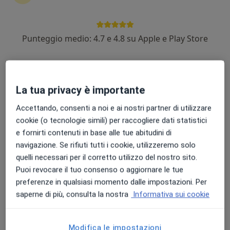
Punteggio medio: 4.7 e 4.8 su Apple e Play Store
Dott.ssa Silvia Costa
·
Altro
Fisioterapista, Osteopata
54 recensioni
La tua privacy è importante
Indirizzo
Online
Accettando, consenti a noi e ai nostri partner di utilizzare
cookie (o tecnologie simili) per raccogliere dati statistici
Via XX Settembre 62a, San Martino Buon Albergo
•
Mappa
e fornirti contenuti in base alle tue abitudini di
Il Mandorlo
navigazione. Se rifiuti tutti i cookie, utilizzeremo solo
quelli necessari per il corretto utilizzo del nostro sito.
Bendaggio Funzionale
50 €
Puoi revocare il tuo consenso o aggiornare le tue
Questo dottore non ha ancora attivato le prenotazioni online presso questo indirizzo.
preferenze in qualsiasi momento dalle impostazioni. Per
saperne di più, consulta la nostra
Informativa sui cookie
Chiedi di attivare le prenotazioni online
Modifica le impostazioni