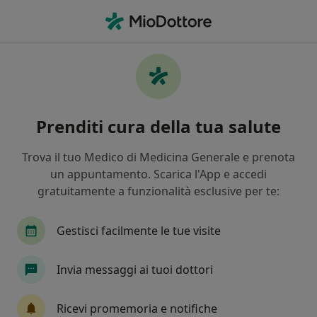
Men
Ipertensione • San Martino Buon Albergo, VR
Filters
• 1
Mappa
Specialisti in trattamento Ipertensione a
Prenditi cura della tua salute
San Martino Buon Albergo
In che modo ordiniamo i risultati
Trova il tuo Medico di Medicina Generale e prenota
un appuntamento. Scarica l'App e accedi
gratuitamente a funzionalità esclusive per te:
Che specializzazione stai cercando?
Psicologo
Fisioterapista
Nutrizionista
Gestisci facilmente le tue visite
Invia messaggi ai tuoi dottori
Ricevi promemoria e notifiche