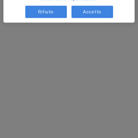
Rifiuto
Accetto
Pagamenti online
Dott.ssa Annachiara Sartori
·
Altro
Psicologa, Psicologa clinica
4 recensioni
Indirizzo
Online
Vicolo Monsignor Egidio Peroni 16, San Martino Buon Albergo
•
Mappa
Studio Dott.ssa Sartori
Colloquio psicologico clinico
65 €
Questo dottore non ha ancora attivato le prenotazioni online presso questo indirizzo.