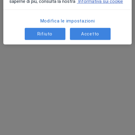
saperne di più, consulta la nostra
Informativa sui cookie
Modifica le impostazioni
Rifiuto
Accetto
Dott. Stefano Conte
·
Altro
Pneumologo
10 recensioni
Via Antonio Meucci, 4, Vairano Scalo
•
Mappa
Dalena Medical House
Visita pneumologica
100 €
Questo dottore non ha ancora attivato le prenotazioni online presso questo indirizzo.
Chiedi di attivare le prenotazioni online