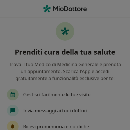
Men
Insufficienza Respiratoria • Vairano Scalo, CE
Filters
• 1
Mappa
Specialisti in trattamento insufficienza
Prenditi cura della tua salute
respiratoria a Vairano Scalo
In che modo ordiniamo i risultati
Trova il tuo Medico di Medicina Generale e prenota
un appuntamento. Scarica l'App e accedi
gratuitamente a funzionalità esclusive per te:
Che specializzazione stai cercando?
Pneumologo
Allergologo
Endocrinologo
Gestisci facilmente le tue visite
Invia messaggi ai tuoi dottori
Ricevi promemoria e notifiche