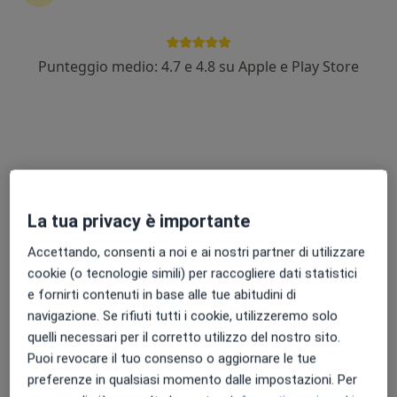
Punteggio medio: 4.7 e 4.8 su Apple e Play Store
Dr. Goffredo Alviano Glaviano
·
Altro
Allergologo, Pneumologo
171 recensioni
Indirizzo 1
Indirizzo 2
La tua privacy è importante
Via Madonna Del Carmine 32, Vairano Scalo
•
Mappa
Laboratorio Biomedico
Accettando, consenti a noi e ai nostri partner di utilizzare
Prima visita pneumologica
100 €
cookie (o tecnologie simili) per raccogliere dati statistici
e fornirti contenuti in base alle tue abitudini di
Questo dottore non ha ancora attivato le prenotazioni online presso questo indirizzo.
navigazione. Se rifiuti tutti i cookie, utilizzeremo solo
quelli necessari per il corretto utilizzo del nostro sito.
Chiedi di attivare le prenotazioni online
Puoi revocare il tuo consenso o aggiornare le tue
preferenze in qualsiasi momento dalle impostazioni. Per