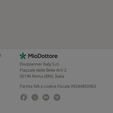
: Patologie correlate a San Giovanni in Persiceto
Contatti
MioDottore - Homepage
i
Docplanner Italy S.r.l.
Piazzale delle Belle Arti 2
00196 Roma (RM), Italia
Partita IVA e codice Fiscale 09244850963
Facebook
si apre in una nuova scheda
Twitter
si apre in una nuova scheda
Linkedin
si apre in una nuova scheda
Spotify
si apre in una nuova sched