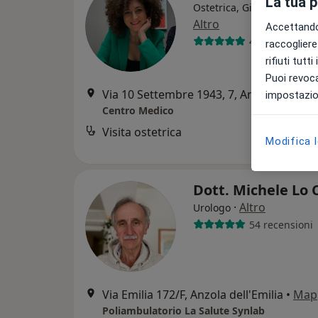
La tua 
Ostetrica, Ginecologa, Eco
Altro
Accettando,
481 recension
raccogliere 
rifiuti tutt
Puoi revoca
Via 10 Settembre 1943, 7, Anzola dell'Emilia
impostazion
Centro Medico
Visita ostetrica
Modifica 
Dott. Michele Lo
·
Altro
Urologo
54 recensioni
Via Emilia 172/F, Anzola dell'Emilia
•
Map
Poliambulatorio La Salute Synlab