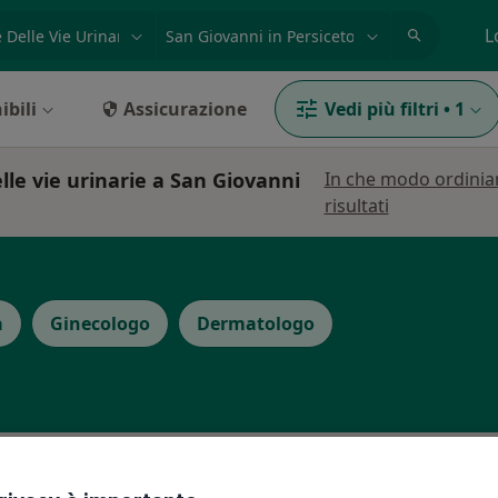
azione, medico, struttura
es: Roma
L
ibili
Assicurazione
Vedi più filtri
•
1
lle vie urinarie a San Giovanni
In che modo ordinia
risultati
a
Ginecologo
Dermatologo
ratto
Oggi
Domani
Dom,
Lun,