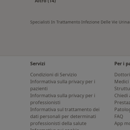
Altro (14)
Altro nella categoria: Città vicino S
Specialisti In Trattamento Infezione Delle Vie Urina
Servizi
Per i p
Condizioni di Servizio
Dottor
Informativa sulla privacy per i
Medici 
pazienti
Strutt
Informativa sulla privacy per i
Chiedi 
professionisti
Presta
Informativa sul trattamento dei
Patolo
dati personali per determinati
FAQ
professionisti della salute
App mo