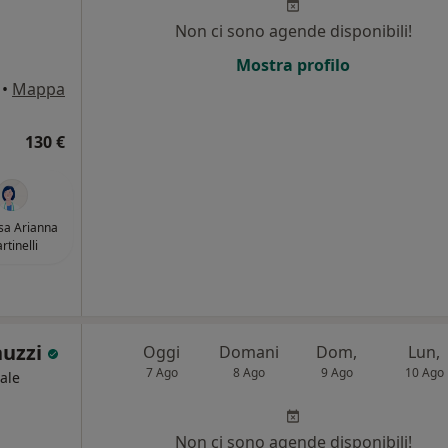
Non ci sono agende disponibili!
Mostra profilo
•
Mappa
130 €
sa Arianna
rtinelli
nuzzi
Oggi
Domani
Dom,
Lun,
7 Ago
8 Ago
9 Ago
10 Ago
ale
Non ci sono agende disponibili!