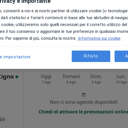
privacy è importante
7 Ago
8 Ago
9 Ago
10 Ago
·
grafista
 consenti a noi e ai nostri partner di utilizzare cookie (o tecnologie 
i
dati statistici e fornirti contenuti in base alle tue abitudini di navig
Non ci sono agende disponibili!
i i cookie, utilizzeremo solo quelli necessari per il corretto utilizzo de
Mostra telefono
re il tuo consenso o aggiornare le tue preferenze in qualsiasi mom
•
Mappa
i. Per saperne di più, consulta la nostra
Informativa sui cookie
160 €
Rifiuto
A
le impostazioni
 Cigno
Oggi
Domani
Dom,
Lun,
7 Ago
8 Ago
9 Ago
10 Ago
Non ci sono agende disponibili!
Chiedi di attivare le prenotazioni onlin
pa