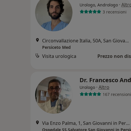
·
Altr
Urologo, Andrologo
3 recensioni
Circonvallazione Italia, 50A, San Giovanni in Persiceto
Persiceto Med
Visita urologica
Prezzo non dis
Dr. Francesco An
·
Altro
Urologo
167 recension
Via Enzo Palma, 1, San Giovanni in Persiceto
Ospedale SS.Salvatore San Giovanni in Persi