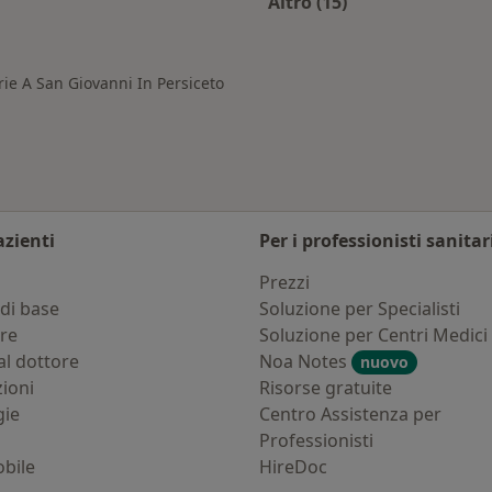
Altro (15)
an Giovanni in Persiceto
Altro nella categoria
rie A San Giovanni In Persiceto
azienti
Per i professionisti sanitar
i
Prezzi
di base
Soluzione per Specialisti
ure
Soluzione per Centri Medici
al dottore
Noa Notes
nuovo
zioni
Risorse gratuite
gie
Centro Assistenza per
Professionisti
bile
HireDoc