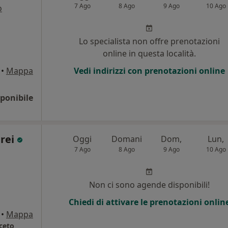
7 Ago
8 Ago
9 Ago
10 Ago
o
Lo specialista non offre prenotazioni
online in questa località.
•
Mappa
Vedi indirizzi con prenotazioni online
ponibile
drei
Oggi
Domani
Dom,
Lun,
7 Ago
8 Ago
9 Ago
10 Ago
i
Non ci sono agende disponibili!
Chiedi di attivare le prenotazioni onlin
•
Mappa
ceto