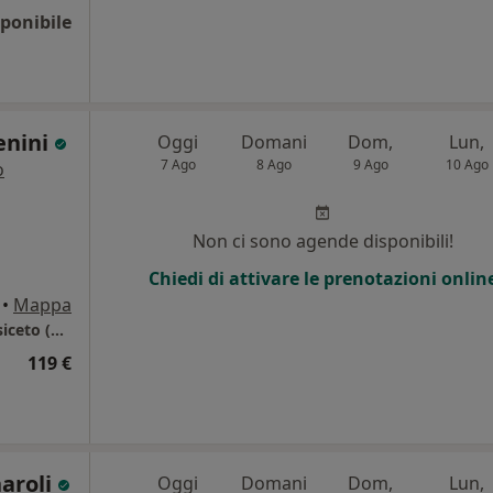
ponibile
enini
Oggi
Domani
Dom,
Lun,
7 Ago
8 Ago
9 Ago
10 Ago
o
Non ci sono agende disponibili!
Chiedi di attivare le prenotazioni onlin
•
Mappa
Ospedale San Salvatore San Giovanni in Persiceto (BO)
119 €
naroli
Oggi
Domani
Dom,
Lun,