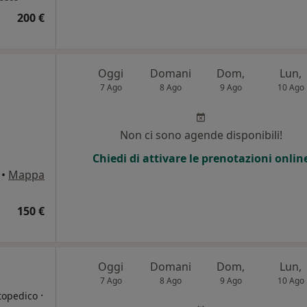
200 €
Oggi
Domani
Dom,
Lun,
7 Ago
8 Ago
9 Ago
10 Ago
Non ci sono agende disponibili!
Chiedi di attivare le prenotazioni onlin
•
Mappa
150 €
Oggi
Domani
Dom,
Lun,
7 Ago
8 Ago
9 Ago
10 Ago
·
topedico