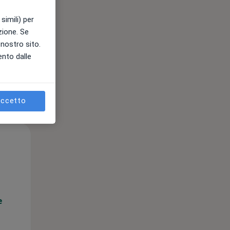
11 Ago
12 Ago
13 Ago
simili) per
azione. Se
l nostro sito.
ento dalle
ccetto
Mar,
Mer,
Gio,
11 Ago
12 Ago
13 Ago
e