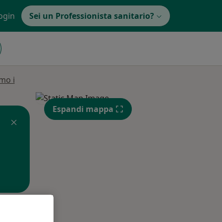
ogin
Sei un Professionista sanitario?
mo i
Espandi mappa
Mar,
Mer,
Gio,