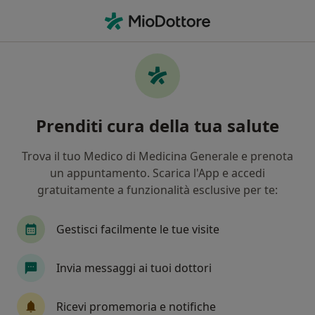
Men
Gonoartrosi Artrosi Del Ginocchio • San Donato Milanese, MI
Filters
• 1
Assicurazione
Map
Specialisti in trattamento Gonoartrosi
Prenditi cura della tua salute
(Artrosi del ginocchio) a San Donato
Milanese
Trova il tuo Medico di Medicina Generale e prenota
In che modo ordiniamo i risultati
un appuntamento. Scarica l'App e accedi
gratuitamente a funzionalità esclusive per te:
Che specializzazione stai cercando?
Gestisci facilmente le tue visite
Ortopedico
Fisiatra
Ecografista
Fisio
Invia messaggi ai tuoi dottori
Ricevi promemoria e notifiche