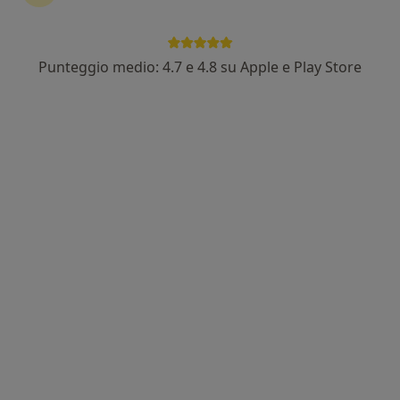
Punteggio medio: 4.7 e 4.8 su Apple e Play Store
Prof. Massimiliano Noseda
·
Altro
Fisiatra, Ortopedico
167 recensioni
Indirizzo
Online
Milano, San Donato Milanese MI, Italia : : a San Donato Milanese solo visite fisiatriche domiciliari mentre a Segrate visite in sede presso AQUALIFE, San Donato Milanese
•
Mappa
AQUALIFE centro di fisioterapia e riabilitazione
Prima visita fisiatrica
da 150 €
Questo dottore non ha ancora attivato le prenotazioni online presso questo indirizzo.
Chiedi di attivare le prenotazioni online