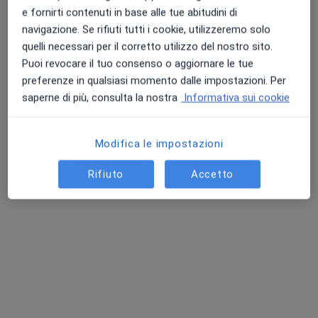
e fornirti contenuti in base alle tue abitudini di
Chiedi di attivare le prenotazioni online
navigazione. Se rifiuti tutti i cookie, utilizzeremo solo
quelli necessari per il corretto utilizzo del nostro sito.
Puoi revocare il tuo consenso o aggiornare le tue
preferenze in qualsiasi momento dalle impostazioni. Per
saperne di più, consulta la nostra
Informativa sui cookie
Modifica le impostazioni
Rifiuto
Accetto
Dott. Demetrio Crea
·
Altro
Fisiatra, Ecografista
152 recensioni
Via Camaldoli 64, Milano
•
Mappa
ICS Maugeri Milano Camaldoli
Prima visita fisiatrica
120 €
Questo dottore non ha ancora attivato le prenotazioni online presso questo indirizzo.