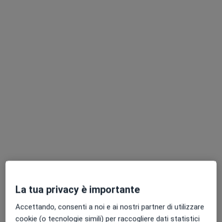
Dott. Giuseppe Cinelli
Fisiatra
69 recensioni
Indirizzo 1
Indirizzo 2
Via Bruxelles 5B, San Donato Milanese
•
Mappa
Sandonato Medica
La tua privacy è importante
Visita fisiatrica
140 €
Accettando, consenti a noi e ai nostri partner di utilizzare
Questo dottore non ha ancora attivato le prenotazioni online presso questo indirizzo.
cookie (o tecnologie simili) per raccogliere dati statistici