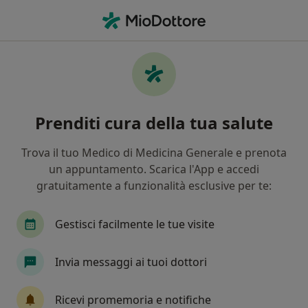
Men
Ghiandola Salivare • Mogliano Veneto, TV
Filters
• 1
Assicurazione
Map
Specialisti in trattamento Ghiandola
Prenditi cura della tua salute
salivare a Mogliano Veneto
In che modo ordiniamo i risultati
Trova il tuo Medico di Medicina Generale e prenota
un appuntamento. Scarica l'App e accedi
gratuitamente a funzionalità esclusive per te:
Che specializzazione stai cercando?
Dentista
Medico estetico
Ortodontista
Gestisci facilmente le tue visite
Invia messaggi ai tuoi dottori
Ricevi promemoria e notifiche