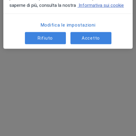
saperne di più, consulta la nostra
Informativa sui cookie
Modifica le impostazioni
Rifiuto
Accetto
Prof. Mirko Paoli
·
Altro
Dentista, Stomatologo
via amerigo vespucci 1/L, Mestre
•
Mappa
Paoli Dental Center
Prima Visita
da 100 €
Questo dottore non ha ancora attivato le prenotazioni online presso questo indirizzo.
Chiedi di attivare le prenotazioni online