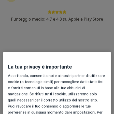
Punteggio medio: 4.7 e 4.8 su Apple e Play Store
Dr. Andrea Seno
·
Altro
Dentista, Medico estetico
50 recensioni
Indirizzo 1
Indirizzo 2
Online
Via IV Novembre 6, Mogliano Veneto
•
Mappa
La tua privacy è importante
Sanex Medical S.R.L
Accettando, consenti a noi e ai nostri partner di utilizzare
Prima visita dentistica
50 €
cookie (o tecnologie simili) per raccogliere dati statistici
Questo dottore non ha ancora attivato le prenotazioni online presso questo indirizzo.
e fornirti contenuti in base alle tue abitudini di
navigazione. Se rifiuti tutti i cookie, utilizzeremo solo
Chiedi di attivare le prenotazioni online
quelli necessari per il corretto utilizzo del nostro sito.
Puoi revocare il tuo consenso o aggiornare le tue
preferenze in qualsiasi momento dalle impostazioni. Per