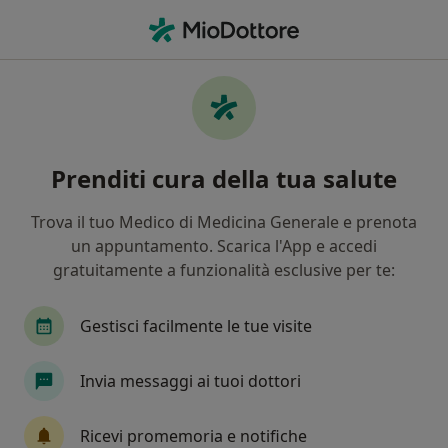
Men
Gengivite • Aci Sant Antonio, CT
Filters
• 1
Assicurazione
Map
Specialisti in trattamento Gengivite a Aci
Prenditi cura della tua salute
Sant'Antonio
In che modo ordiniamo i risultati
Trova il tuo Medico di Medicina Generale e prenota
un appuntamento. Scarica l'App e accedi
gratuitamente a funzionalità esclusive per te:
Che specializzazione stai cercando?
Dentista
Ortodontista
Gestisci facilmente le tue visite
Igienista dentale
Invia messaggi ai tuoi dottori
Medico di medicina generale
Ricevi promemoria e notifiche