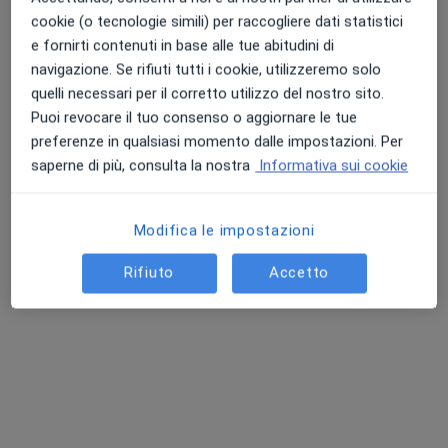
Studio dentistico dott. Francesco Calanna
cookie (o tecnologie simili) per raccogliere dati statistici
e fornirti contenuti in base alle tue abitudini di
Medicazione
Prestazione gratuita
navigazione. Se rifiuti tutti i cookie, utilizzeremo solo
Questo dottore non ha ancora attivato le prenotazioni online presso questo indirizzo.
quelli necessari per il corretto utilizzo del nostro sito.
Puoi revocare il tuo consenso o aggiornare le tue
Chiedi di attivare le prenotazioni online
preferenze in qualsiasi momento dalle impostazioni. Per
saperne di più, consulta la nostra
Informativa sui cookie
Modifica le impostazioni
Rifiuto
Accetto
Dr. Vincenzo Russo
·
Altro
Dentista
220 recensioni
Via Macello 86, San Giovanni la Punta
•
Mappa