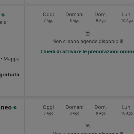
o
Oggi
Domani
Dom,
Lun,
7 Ago
8 Ago
9 Ago
10 Ago
·
ale
Non ci sono agende disponibili!
Chiedi di attivare le prenotazioni onlin
•
Mappa
gratuita
aneo
Oggi
Domani
Dom,
Lun,
7 Ago
8 Ago
9 Ago
10 Ago