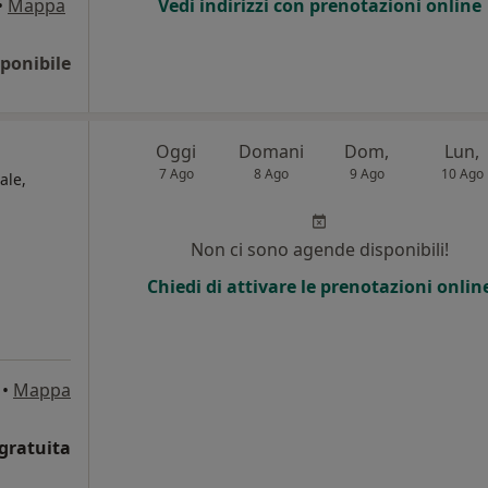
•
Mappa
Vedi indirizzi con prenotazioni online
ponibile
Oggi
Domani
Dom,
Lun,
7 Ago
8 Ago
9 Ago
10 Ago
ale,
Non ci sono agende disponibili!
Chiedi di attivare le prenotazioni onlin
•
Mappa
gratuita