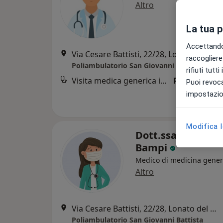
Altro
La tua 
Accettando,
Via Cesare Battisti, 22/28, Lonato del Garda
raccogliere 
Poliambulatorio San Giovanni Battista
rifiuti tutt
Visita medica generica in CONVENZIONE
Prestazione 
Puoi revoca
impostazion
Modifica 
Dott.ssa Rosanna
Bampi
Medico di medicina gener
Altro
Via Cesare Battisti, 22/28, Lonato del Garda
Poliambulatorio San Giovanni Battista