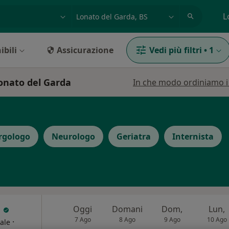
azione, medico, struttura
es: Roma
L
ibili
Assicurazione
Vedi più filtri
•
1
Lonato del Garda
In che modo ordiniamo i r
ergologo
Neurologo
Geriatra
Internista
i
Oggi
Domani
Dom,
Lun,
7 Ago
8 Ago
9 Ago
10 Ago
·
ale