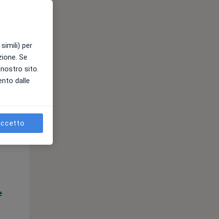
e
simili) per
azione. Se
l nostro sito.
ento dalle
ccetto
Mar,
Mer,
Gio,
11 Ago
12 Ago
13 Ago
e