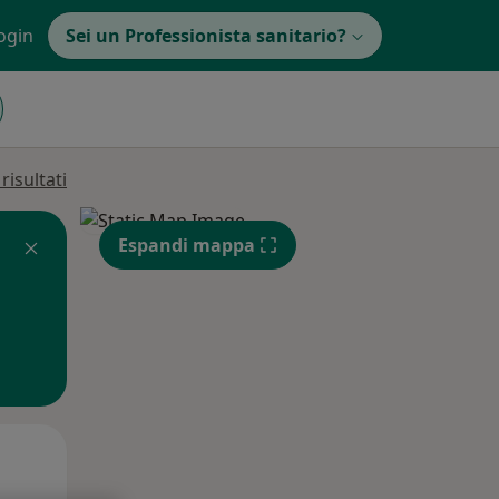
ogin
Sei un Professionista sanitario?
isultati
Espandi mappa
Mar,
Mer,
Gio,
11 Ago
12 Ago
13 Ago