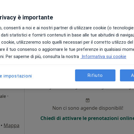
Non ci sono agende disponibili!
privacy è importante
Chiedi di attivare le prenotazioni onlin
 consenti a noi e ai nostri partner di utilizzare cookie (o tecnologie 
•
Mappa
dati statistici e fornirti contenuti in base alle tue abitudini di navig
i i cookie, utilizzeremo solo quelli necessari per il corretto utilizzo de
gratuita
re il tuo consenso o aggiornare le tue preferenze in qualsiasi mom
i. Per saperne di più, consulta la nostra
Informativa sui cookie
Rifiuto
A
le impostazioni
Oggi
Domani
Dom,
Lun,
7 Ago
8 Ago
9 Ago
10 Ago
·
ale
Non ci sono agende disponibili!
Chiedi di attivare le prenotazioni onlin
•
Mappa