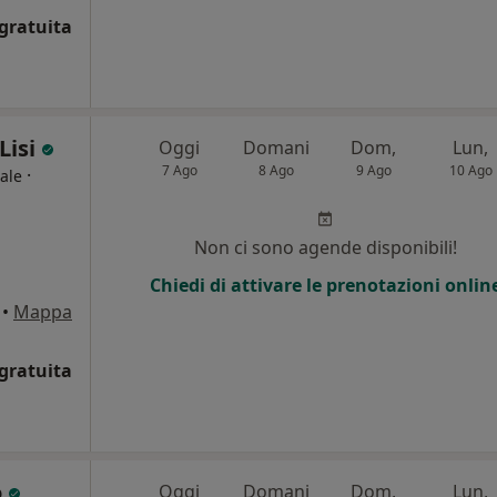
gratuita
Lisi
Oggi
Domani
Dom,
Lun,
7 Ago
8 Ago
9 Ago
10 Ago
·
ale
Non ci sono agende disponibili!
Chiedi di attivare le prenotazioni onlin
•
Mappa
gratuita
o
Oggi
Domani
Dom,
Lun,