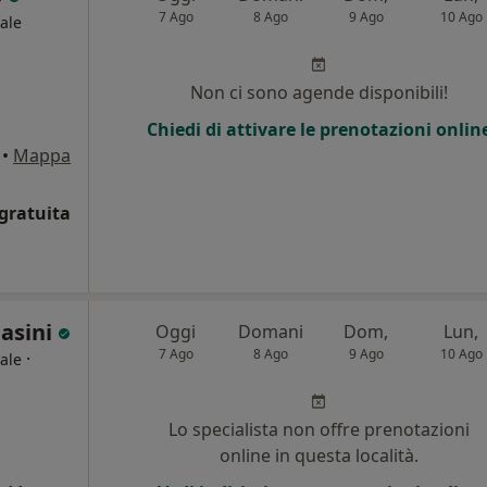
7 Ago
8 Ago
9 Ago
10 Ago
ale
i
Non ci sono agende disponibili!
Chiedi di attivare le prenotazioni onlin
•
Mappa
gratuita
Pasini
Oggi
Domani
Dom,
Lun,
7 Ago
8 Ago
9 Ago
10 Ago
·
ale
Lo specialista non offre prenotazioni
online in questa località.