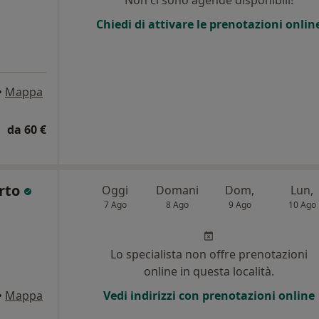
Non ci sono agende disponibili!
Chiedi di attivare le prenotazioni onlin
•
Mappa
da 60 €
urto
Oggi
Domani
Dom,
Lun,
7 Ago
8 Ago
9 Ago
10 Ago
Lo specialista non offre prenotazioni
online in questa località.
•
Mappa
Vedi indirizzi con prenotazioni online