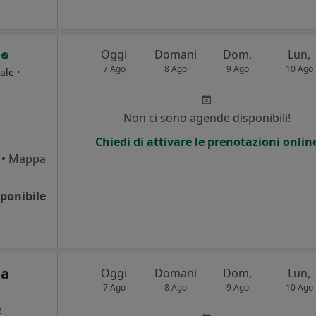
o
Oggi
Domani
Dom,
Lun,
7 Ago
8 Ago
9 Ago
10 Ago
·
ale
Non ci sono agende disponibili!
Chiedi di attivare le prenotazioni onlin
•
Mappa
ponibile
la
Oggi
Domani
Dom,
Lun,
7 Ago
8 Ago
9 Ago
10 Ago
o