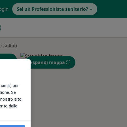
ogin
Sei un Professionista sanitario?
isultati
Espandi mappa
altre informazioni
simili) per
azione. Se
Mer,
Gio,
Ven,
l nostro sito.
12 Ago
13 Ago
14 Ago
ento dalle