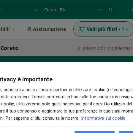
azione, medico, struttura
es: Roma
L
ibili
Assicurazione
Vedi più filtri
•
1
 Corato
In che modo ordiniamo i r
privacy è importante
rino
Allergologo
Nutrizionista
Visualizza 
 consenti a noi e ai nostri partner di utilizzare cookie (o tecnologie 
dati statistici e fornirti contenuti in base alle tue abitudini di navig
Oggi
Domani
Lun,
Mar,
i i cookie, utilizzeremo solo quelli necessari per il corretto utilizzo de
8 Ago
9 Ago
10 Ago
11 Ago
re il tuo consenso o aggiornare le tue preferenze in qualsiasi mom
i. Per saperne di più, consulta la nostra
Informativa sui cookie
i
Non ci sono agende disponibili!