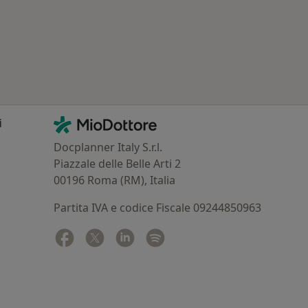
Contatti
MioDottore - Homepage
i
Docplanner Italy S.r.l.
Piazzale delle Belle Arti 2
00196 Roma (RM), Italia
Partita IVA e codice Fiscale 09244850963
Facebook
si apre in una nuova scheda
Twitter
si apre in una nuova scheda
Linkedin
si apre in una nuova scheda
Spotify
si apre in una nuova sched