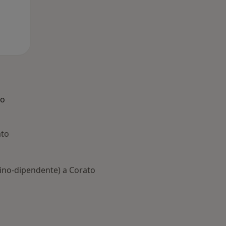
to
ato
ulino-dipendente) a Corato
: Patologie correlate a Corato