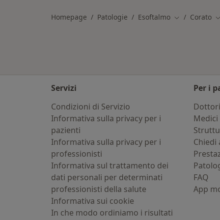
Homepage
Patologie
Esoftalmo
Corato
Cambia città
C
Servizi
Per i p
Condizioni di Servizio
Dottor
Informativa sulla privacy per i
Medici 
pazienti
Strutt
Informativa sulla privacy per i
Chiedi 
professionisti
Presta
Informativa sul trattamento dei
Patolo
dati personali per determinati
FAQ
professionisti della salute
App mo
Informativa sui cookie
In che modo ordiniamo i risultati