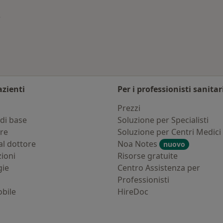
ambia città
azienti
Per i professionisti sanitar
i
Prezzi
di base
Soluzione per Specialisti
ure
Soluzione per Centri Medici
al dottore
Noa Notes
nuovo
zioni
Risorse gratuite
gie
Centro Assistenza per
Professionisti
bile
HireDoc