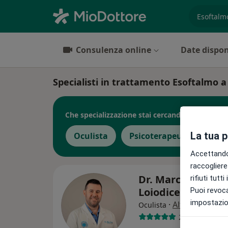
es. prest
Consulenza online
Date dispon
Specialisti in trattamento Esoftalmo a
Che specializzazione stai cercando?
La tua 
Oculista
Psicoterapeuta
Oto
Accettando,
raccogliere 
Dr. Marco Sabino
rifiuti tutt
Loiodice
Puoi revoca
impostazion
·
Altro
Oculista
207 recension