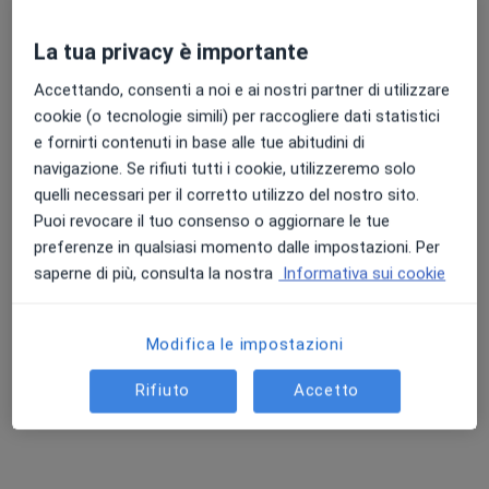
La tua privacy è importante
Punteggio medio: 4.7 e 4.8 su Apple e Play Store
Accettando, consenti a noi e ai nostri partner di utilizzare
Dr. Mattia Molteni
cookie (o tecnologie simili) per raccogliere dati statistici
·
Altro
Chirurgo generale, Proctologo, Chirurgo
e fornirti contenuti in base alle tue abitudini di
358 recensioni
navigazione. Se rifiuti tutti i cookie, utilizzeremo solo
quelli necessari per il corretto utilizzo del nostro sito.
Indirizzo
Online
Puoi revocare il tuo consenso o aggiornare le tue
preferenze in qualsiasi momento dalle impostazioni. Per
saperne di più, consulta la nostra
Informativa sui cookie
Via Calvario, 15a, Marina di Gioiosa Ionica
•
Mappa
Studio Medico Polispecialistico Raymat
Prima visita proctologica
160 €
Modifica le impostazioni
Questo dottore non ha ancora attivato le prenotazioni online presso questo indirizzo.
Rifiuto
Accetto
Chiedi di attivare le prenotazioni online