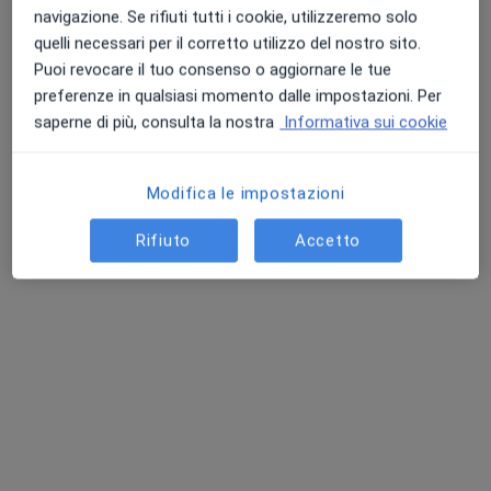
navigazione. Se rifiuti tutti i cookie, utilizzeremo solo
quelli necessari per il corretto utilizzo del nostro sito.
Puoi revocare il tuo consenso o aggiornare le tue
preferenze in qualsiasi momento dalle impostazioni. Per
saperne di più, consulta la nostra
Informativa sui cookie
Dr. Francesco Rinaldi
Modifica le impostazioni
·
Altro
Chirurgo generale, Proctologo
143 recensioni
Rifiuto
Accetto
Via Olivarella Nazionale 23, Milazzo
•
Mappa
Centro Medico Polispecialistico Heliokos
Visita di chirurgia generale
150 €
Questo dottore non ha ancora attivato le prenotazioni online presso questo indirizzo.
Chiedi di attivare le prenotazioni online