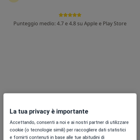
Punteggio medio: 4.7 e 4.8 su Apple e Play Store
Dr. Maurizio Broccio
·
Altro
Chirurgo generale
60 recensioni
Indirizzo
Online
Via Colonnello F. Bertè 70, Milazzo
•
Mappa
Poliambulatorio Orice
Visita di chirurgia generale
150 €
Questo dottore non ha ancora attivato le prenotazioni online presso questo indirizzo.
La tua privacy è importante
Chiedi di attivare le prenotazioni online
Accettando, consenti a noi e ai nostri partner di utilizzare
cookie (o tecnologie simili) per raccogliere dati statistici
e fornirti contenuti in base alle tue abitudini di