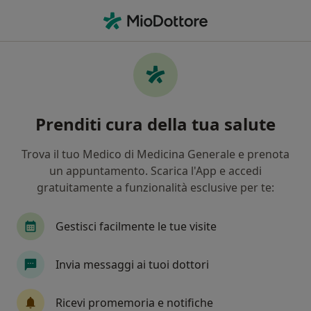
Men
Ernia Inguinale • Barcellona Pozzo di Gotto, ME
Filters
• 1
Mappa
Specialisti in trattamento Ernia Inguinale a
Prenditi cura della tua salute
Barcellona Pozzo di Gotto
In che modo ordiniamo i risultati
Trova il tuo Medico di Medicina Generale e prenota
un appuntamento. Scarica l'App e accedi
gratuitamente a funzionalità esclusive per te:
Che specializzazione stai cercando?
Chirurgo generale
Proctologo
Psicologo
Gestisci facilmente le tue visite
Invia messaggi ai tuoi dottori
Ricevi promemoria e notifiche