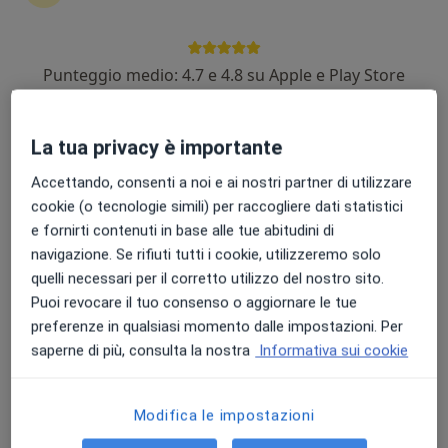
Punteggio medio: 4.7 e 4.8 su Apple e Play Store
Dr. Giuseppe Palermo
·
Altro
Urologo, Andrologo, Chirurgo
La tua privacy è importante
61 recensioni
Accettando, consenti a noi e ai nostri partner di utilizzare
Via Cesare Battisti 12 , II PIANO, SCALA B, Civitavecchia
•
Mappa
cookie (o tecnologie simili) per raccogliere dati statistici
STUDIO MEDICO
e fornirti contenuti in base alle tue abitudini di
Medicazione
160 €
navigazione. Se rifiuti tutti i cookie, utilizzeremo solo
Questo dottore non ha ancora attivato le prenotazioni online presso questo indirizzo.
quelli necessari per il corretto utilizzo del nostro sito.
Puoi revocare il tuo consenso o aggiornare le tue
Chiedi di attivare le prenotazioni online
preferenze in qualsiasi momento dalle impostazioni. Per
saperne di più, consulta la nostra
Informativa sui cookie
Modifica le impostazioni