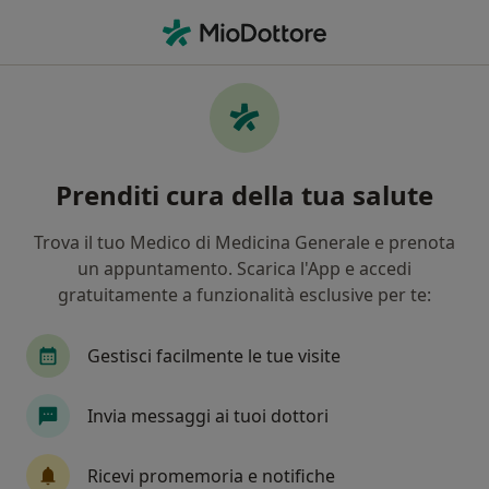
Men
Ematuria • Civitavecchia, RM
Filters
• 1
Assicurazione
Map
Specialisti in trattamento Ematuria a
Prenditi cura della tua salute
Civitavecchia
In che modo ordiniamo i risultati
Trova il tuo Medico di Medicina Generale e prenota
un appuntamento. Scarica l'App e accedi
gratuitamente a funzionalità esclusive per te:
Che specializzazione stai cercando?
Urologo
Andrologo
Nefrologo
Chiru
Gestisci facilmente le tue visite
Invia messaggi ai tuoi dottori
Ricevi promemoria e notifiche