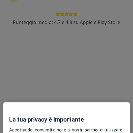
Punteggio medio: 4.7 e 4.8 su Apple e Play Store
Dott. Francesco Vedovato
·
Altro
Osteopata, Massofisioterapista, Chinesiologo
142 recensioni
Indirizzo
Online
Via Circonvallazione, 12, Piove di Sacco
•
Mappa
Fisiosan srl
Prima visita osteopatica
60 €
Questo dottore non ha ancora attivato le prenotazioni online presso questo indirizzo.
Chiedi di attivare le prenotazioni online
La tua privacy è importante
Accettando, consenti a noi e ai nostri partner di utilizzare