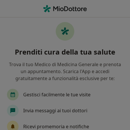
Men
Dolori Muscolari • Ariano Irpino, AV
Filters
• 1
Mappa
Specialisti in trattamento dolori muscolari a
Prenditi cura della tua salute
Ariano Irpino
In che modo ordiniamo i risultati
Trova il tuo Medico di Medicina Generale e prenota
un appuntamento. Scarica l'App e accedi
gratuitamente a funzionalità esclusive per te:
Che specializzazione stai cercando?
Fisioterapista
Osteopata
Fisiatra
Po
Gestisci facilmente le tue visite
Invia messaggi ai tuoi dottori
Ricevi promemoria e notifiche