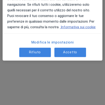
navigazione. Se rifiuti tutti i cookie, utilizzeremo solo
quelli necessari per il corretto utilizzo del nostro sito.
Puoi revocare il tuo consenso o aggiornare le tue
Dott. Simone Tarchini
preferenze in qualsiasi momento dalle impostazioni. Per
saperne di più, consulta la nostra
Informativa sui cookie
·
Altro
Fisiatra
8 recensioni
Via XX Settembre 20, Vallata
•
Mappa
Modifica le impostazioni
Studio privato Tarchini
Rifiuto
Accetto
Prima visita fisiatrica
80 €
Questo dottore non ha ancora attivato le prenotazioni online presso questo indirizzo.
Chiedi di attivare le prenotazioni online