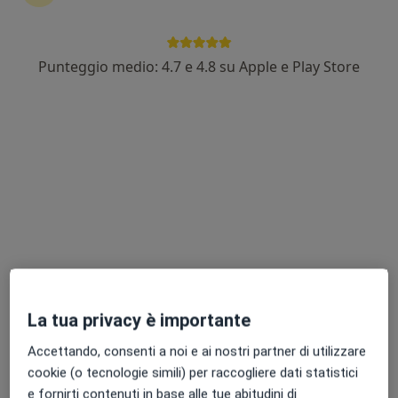
Punteggio medio: 4.7 e 4.8 su Apple e Play Store
Dott. Luigi Trematerra
·
Altro
Fisiatra, Agopuntore, Posturologo
436 recensioni
Via Serra, 3, Ariano Irpino
•
Mappa
Centro Minerva
Fisioterapia
Prezzo non disponibile
Questo dottore non ha ancora attivato le prenotazioni online presso questo indirizzo.
Chiedi di attivare le prenotazioni online
La tua privacy è importante
Accettando, consenti a noi e ai nostri partner di utilizzare
cookie (o tecnologie simili) per raccogliere dati statistici
e fornirti contenuti in base alle tue abitudini di