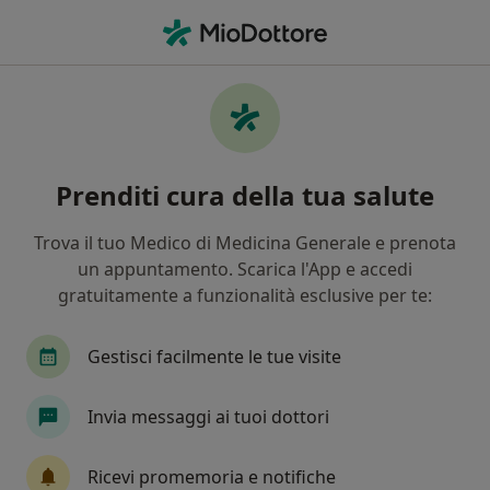
Men
Dolore Toracico • Medole, MN
Filters
• 1
Mappa
Specialisti in trattamento Dolore toracico a
Prenditi cura della tua salute
Medole
In che modo ordiniamo i risultati
Trova il tuo Medico di Medicina Generale e prenota
un appuntamento. Scarica l'App e accedi
gratuitamente a funzionalità esclusive per te:
Che specializzazione stai cercando?
Endocrinologo
Proctologo
Urologo
G
Gestisci facilmente le tue visite
Invia messaggi ai tuoi dottori
Ricevi promemoria e notifiche