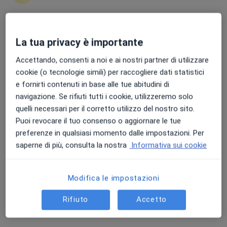
Punteggio medio: 4.7 e 4.8 su Apple e Play Store
La tua privacy è importante
Dott. Davide Perrotti
Accettando, consenti a noi e ai nostri partner di utilizzare
·
Altro
Radiologo, Radiologo diagnostico
cookie (o tecnologie simili) per raccogliere dati statistici
13 recensioni
e fornirti contenuti in base alle tue abitudini di
Via Matteotti 12, Medole
•
Mappa
navigazione. Se rifiuti tutti i cookie, utilizzeremo solo
Vitaclinic SRL
quelli necessari per il corretto utilizzo del nostro sito.
Ecografia addome completo
125 €
Puoi revocare il tuo consenso o aggiornare le tue
preferenze in qualsiasi momento dalle impostazioni. Per
Questo dottore non ha ancora attivato le prenotazioni online presso questo indirizzo.
saperne di più, consulta la nostra
Informativa sui cookie
Chiedi di attivare le prenotazioni online
Modifica le impostazioni
Rifiuto
Accetto