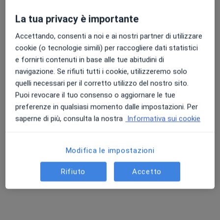
La tua privacy è importante
Punteggio medio: 4.7 e 4.8 su Apple e Play Store
Accettando, consenti a noi e ai nostri partner di utilizzare
Dott.ssa Gabriella D'Ambrosio
cookie (o tecnologie simili) per raccogliere dati statistici
e fornirti contenuti in base alle tue abitudini di
·
Altro
Psicoterapeuta, Psicologo, Psicologo clinico
navigazione. Se rifiuti tutti i cookie, utilizzeremo solo
15 recensioni
quelli necessari per il corretto utilizzo del nostro sito.
Puoi revocare il tuo consenso o aggiornare le tue
Indirizzo 1
Indirizzo 2
Online
preferenze in qualsiasi momento dalle impostazioni. Per
saperne di più, consulta la nostra
Informativa sui cookie
Via Umberto I 20, Sapri
•
Mappa
Studio Sapri - Dott.ssa Gabriella D'Ambrosio
Modifica le impostazioni
Colloquio psicologico
60 €
Questo dottore non ha ancora attivato le prenotazioni online presso questo indirizzo.
Rifiuto
Accetto
Chiedi di attivare le prenotazioni online