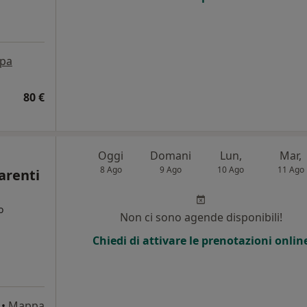
pa
80 €
Oggi
Domani
Lun,
Mar,
8 Ago
9 Ago
10 Ago
11 Ago
arenti
o
Non ci sono agende disponibili!
Chiedi di attivare le prenotazioni onlin
•
Mappa