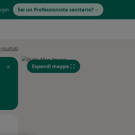
ogin
Sei un Professionista sanitario?
isultati
Espandi mappa
Mer,
Gio,
Ven,
12 Ago
13 Ago
14 Ago