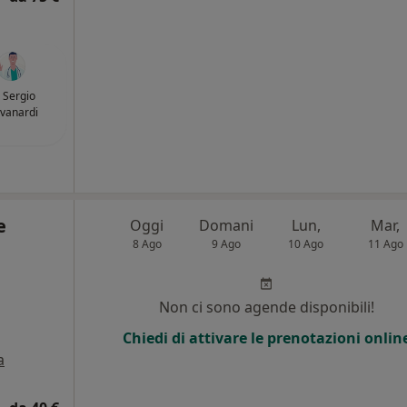
. Sergio
vanardi
e
Oggi
Domani
Lun,
Mar,
8 Ago
9 Ago
10 Ago
11 Ago
Non ci sono agende disponibili!
Chiedi di attivare le prenotazioni onlin
a