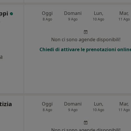
uppi
Oggi
Domani
Lun,
Mar,
8 Ago
9 Ago
10 Ago
11 Ago
,
Non ci sono agende disponibili!
Chiedi di attivare le prenotazioni onlin
a
tizia
Oggi
Domani
Lun,
Mar,
8 Ago
9 Ago
10 Ago
11 Ago
Non ci sono agende disponibili!