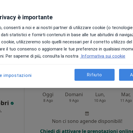
·
Altro
a
Non ci sono agende disponibili!
privacy è importante
Chiedi di attivare le prenotazioni onlin
 consenti a noi e ai nostri partner di utilizzare cookie (o tecnologie 
dati statistici e fornirti contenuti in base alle tue abitudini di navig
i i cookie, utilizzeremo solo quelli necessari per il corretto utilizzo de
re il tuo consenso o aggiornare le tue preferenze in qualsiasi mom
Mappa
i. Per saperne di più, consulta la nostra
Informativa sui cookie
60 €
Rifiuto
A
le impostazioni
Oggi
Domani
Lun,
Mar,
8 Ago
9 Ago
10 Ago
11 Ago
bbri
,
Non ci sono agende disponibili!
Chiedi di attivare le prenotazioni onlin