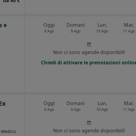
da 40 €
so
Oggi
Domani
Lun,
Mar,
8 Ago
9 Ago
10 Ago
11 Ago
Non ci sono agende disponibili!
Chiedi di attivare le prenotazioni onlin
i
 Ex
Oggi
Domani
Lun,
Mar,
8 Ago
9 Ago
10 Ago
11 Ago
Non ci sono agende disponibili!
, Medico