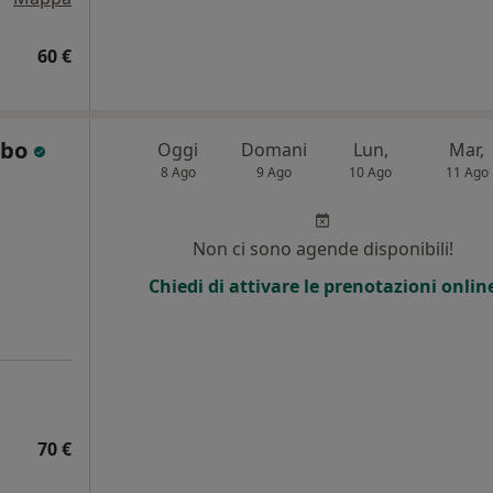
60 €
ibo
Oggi
Domani
Lun,
Mar,
8 Ago
9 Ago
10 Ago
11 Ago
Non ci sono agende disponibili!
Chiedi di attivare le prenotazioni onlin
70 €