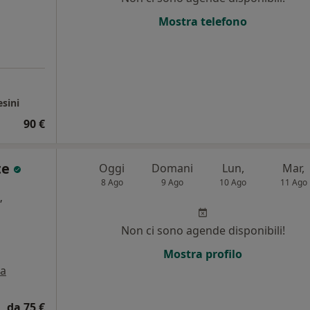
Mostra telefono
esini
90 €
te
Oggi
Domani
Lun,
Mar,
8 Ago
9 Ago
10 Ago
11 Ago
,
Non ci sono agende disponibili!
i
Mostra profilo
a
da 75 €