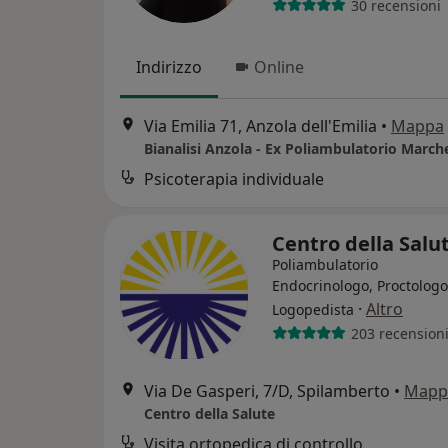
30 recensioni
Indirizzo
Online
Via Emilia 71, Anzola dell'Emilia
•
Mappa
Bianalisi Anzola - Ex Poliambulatorio March
Psicoterapia individuale
Centro della Salu
Poliambulatorio
Endocrinologo, Proctologo
·
Altro
Logopedista
203 recension
Via De Gasperi, 7/D, Spilamberto
•
Mapp
Centro della Salute
Visita ortopedica di controllo