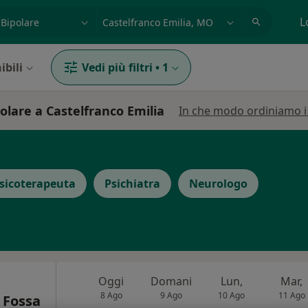
azione, medico, struttura
es: Roma
L
ibili
Vedi più filtri
•
1
polare a Castelfranco Emilia
In che modo ordiniamo i r
sicoterapeuta
Psichiatra
Neurologo
Oggi
Domani
Lun,
Mar,
8 Ago
9 Ago
10 Ago
11 Ago
 Fossa