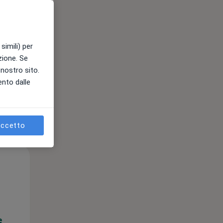
e
simili) per
azione. Se
l nostro sito.
ento dalle
ccetto
Mer,
Gio,
Ven,
12 Ago
13 Ago
14 Ago
e