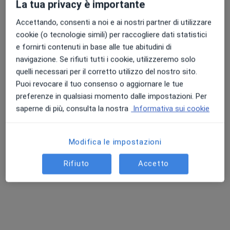
La tua privacy è importante
Accettando, consenti a noi e ai nostri partner di utilizzare
cookie (o tecnologie simili) per raccogliere dati statistici
e fornirti contenuti in base alle tue abitudini di
navigazione. Se rifiuti tutti i cookie, utilizzeremo solo
quelli necessari per il corretto utilizzo del nostro sito.
Puoi revocare il tuo consenso o aggiornare le tue
Dott.ssa Lucrezia Navarra
preferenze in qualsiasi momento dalle impostazioni. Per
·
Altro
Psicologa, Psicologa clinica
saperne di più, consulta la nostra
Informativa sui cookie
15 recensioni
Modifica le impostazioni
Indirizzo
Online
Rifiuto
Accetto
Via Michelangelo Buonarroti 16, Bassano del Grappa
•
Mappa
Studio Germoglio - Dott.ssa Lucrezia Navarra
Colloquio psicologico
da 50 €
Questo dottore non ha ancora attivato le prenotazioni online presso questo indirizzo.