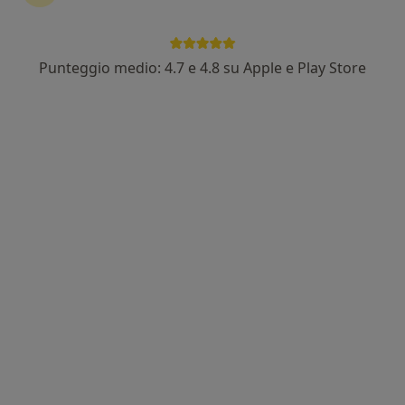
Punteggio medio: 4.7 e 4.8 su Apple e Play Store
Dott.ssa Ilaria Scettro
·
Altro
Psicologa, Psicoterapeuta
23 recensioni
Indirizzo 1
Indirizzo 2
Online
Via Campo Sportivo 36, Marostica
•
Mappa
Studio di Piscologia
Colloquio psicologico
65 €
Questo dottore non ha ancora attivato le prenotazioni online presso questo indirizzo.
Chiedi di attivare le prenotazioni online