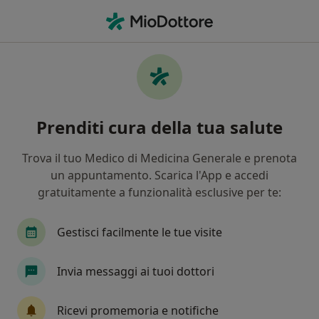
Men
Disturbi Specifici Di Apprendimento Dsa • Romano d Ezzelino, VI
Filters
• 1
Assicurazione
Map
Specialisti in trattamento Disturbi Specifici
Prenditi cura della tua salute
di Apprendimento (DSA) a Romano
d'Ezzelino
Trova il tuo Medico di Medicina Generale e prenota
In che modo ordiniamo i risultati
un appuntamento. Scarica l'App e accedi
gratuitamente a funzionalità esclusive per te:
Che specializzazione stai cercando?
Gestisci facilmente le tue visite
Psicologo
Psicoterapeuta
Psicologo clinic
Invia messaggi ai tuoi dottori
Ricevi promemoria e notifiche