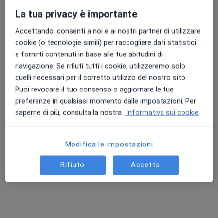
La tua privacy è importante
Accettando, consenti a noi e ai nostri partner di utilizzare
Punteggio medio: 4.7 e 4.8 su Apple e Play Store
cookie (o tecnologie simili) per raccogliere dati statistici
Dr. Roberto Granà
e fornirti contenuti in base alle tue abitudini di
·
Altro
Ginecologo
navigazione. Se rifiuti tutti i cookie, utilizzeremo solo
82 recensioni
quelli necessari per il corretto utilizzo del nostro sito.
Puoi revocare il tuo consenso o aggiornare le tue
Indirizzo
Online
preferenze in qualsiasi momento dalle impostazioni. Per
saperne di più, consulta la nostra
Informativa sui cookie
Via Piersanti Mattarella, 13b, Termini Imerese
•
Mappa
Dr. Roberto Granà - Termini Imerese
Modifica le impostazioni
Visita ginecologica
80 €
Rifiuto
Accetto
Questo dottore non ha ancora attivato le prenotazioni online presso questo indirizzo.
Chiedi di attivare le prenotazioni online