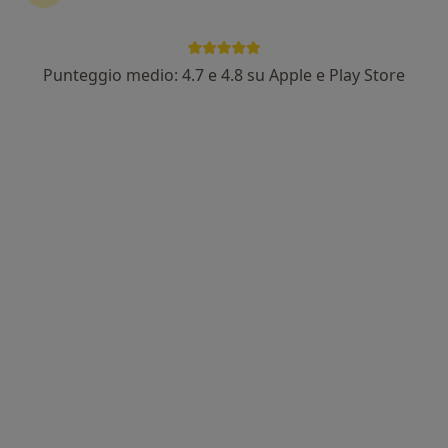
Punteggio medio: 4.7 e 4.8 su Apple e Play Store
Dott.ssa Elisabetta Veronelli
·
Altro
Pediatra, Pediatra di libera scelta, Allergologa
63 recensioni
Indirizzo 1
Indirizzo 2
Via della Croce, 23/25, Nerviano
•
Mappa
Ambulatorio Pediatrico Dott.ssa Veronelli Elisabetta
Visita pediatrica
Prezzo non disponibile
Questo dottore non ha ancora attivato le prenotazioni online presso questo indirizzo.
Chiedi di attivare le prenotazioni online