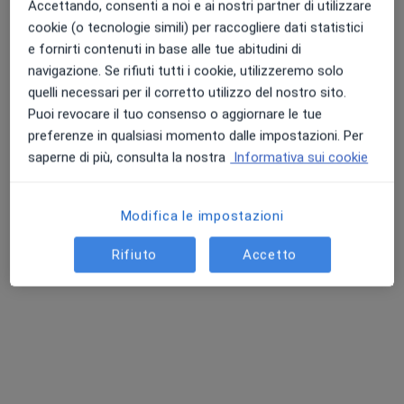
Accettando, consenti a noi e ai nostri partner di utilizzare
Questo dottore non ha ancora attivato le prenotazioni online presso questo indirizzo.
cookie (o tecnologie simili) per raccogliere dati statistici
e fornirti contenuti in base alle tue abitudini di
Chiedi di attivare le prenotazioni online
navigazione. Se rifiuti tutti i cookie, utilizzeremo solo
quelli necessari per il corretto utilizzo del nostro sito.
Puoi revocare il tuo consenso o aggiornare le tue
preferenze in qualsiasi momento dalle impostazioni. Per
saperne di più, consulta la nostra
Informativa sui cookie
Modifica le impostazioni
Rifiuto
Accetto
Dott.ssa Clarissa De Lorenzis
·
Altro
Nutrizionista
87 recensioni
Indirizzo
Online