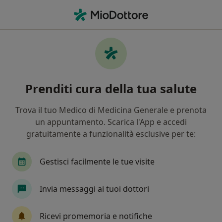
Men
Disturbi Della Crescita • Parabiago, MI
Filters
• 1
Assicurazione
Map
Specialisti in trattamento Disturbi Della
Prenditi cura della tua salute
Crescita a Parabiago
In che modo ordiniamo i risultati
Trova il tuo Medico di Medicina Generale e prenota
un appuntamento. Scarica l'App e accedi
gratuitamente a funzionalità esclusive per te:
Che specializzazione stai cercando?
Pediatra
Psicologo
Nutrizionista
Psi
Gestisci facilmente le tue visite
Invia messaggi ai tuoi dottori
Ricevi promemoria e notifiche