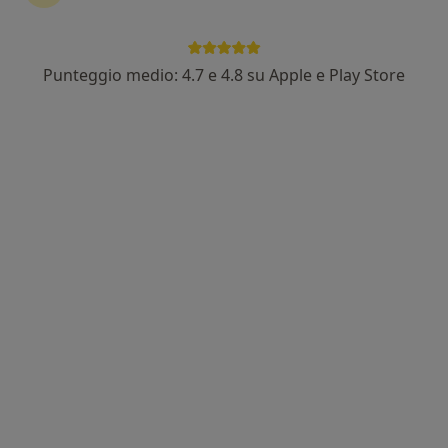
Punteggio medio: 4.7 e 4.8 su Apple e Play Store
Dott.ssa Daniela Iannaccone
·
Altro
Nutrizionista
184 recensioni
Indirizzo
Online
Via Pionati 4, Avellino
•
Mappa
Studio nutrizionale Dott.ssa Daniela Iannaccone
Analisi bioimpedenziometrica
35 €
Questo dottore non ha ancora attivato le prenotazioni online presso questo indirizzo.
Chiedi di attivare le prenotazioni online