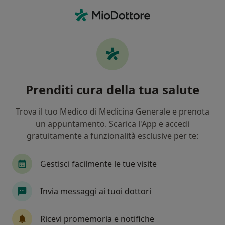
Men
Disturbi Della Crescita • Avellino, AV
Filters
• 1
Mappa
Specialisti in trattamento Disturbi Della
Prenditi cura della tua salute
Crescita a Avellino
In che modo ordiniamo i risultati
Trova il tuo Medico di Medicina Generale e prenota
un appuntamento. Scarica l'App e accedi
gratuitamente a funzionalità esclusive per te:
Che specializzazione stai cercando?
Pediatra
Psicologo clinico
Psicologo
Gestisci facilmente le tue visite
Invia messaggi ai tuoi dottori
Ricevi promemoria e notifiche