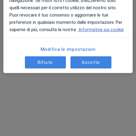
navigazione. Se rifiuti tutti i cookie, utilizzeremo solo
quelli necessari per il corretto utilizzo del nostro sito.
Puoi revocare il tuo consenso o aggiornare le tue
preferenze in qualsiasi momento dalle impostazioni. Per
saperne di più, consulta la nostra
Informativa sui cookie
Dott. Michele Castoro
Modifica le impostazioni
·
Altro
Endocrinologo, Andrologo, Diabetologo
Rifiuto
Accetto
287 recensioni
Specializzato in Patologia ed Ecografia Tiroidea
Specializzato Patologia Ipofisaria
Andrologia ed Ecografia Andrologica
Corso Vittorio Emanuele II, 76, Avellino
•
Mappa
Studio Dott. Castoro - Avellino - Centro Diabetologia Arianna
Visita andrologica
da 90 €
Questo dottore non ha ancora attivato le prenotazioni online presso questo indirizzo.