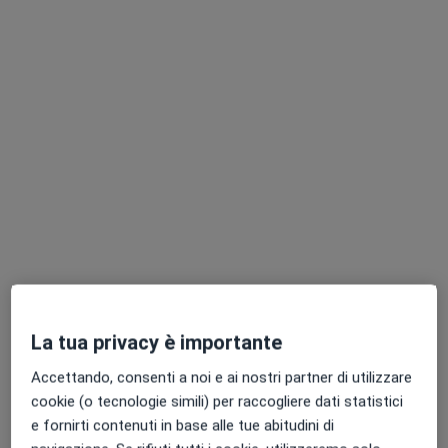
Dott. Dario Borrelli
Pediatra di libera scelta, Pediatra, Allergologo
106 recensioni
Via Luigi Fricchione, 47, Avellino
•
Mappa
Studio di Pediatria di Libera Scelta - Avellino
Visita pediatrica
Prezzo non disponibile
Questo dottore non ha ancora attivato le prenotazioni online presso questo indirizzo.
La tua privacy è importante
Accettando, consenti a noi e ai nostri partner di utilizzare
Chiedi di attivare le prenotazioni online
cookie (o tecnologie simili) per raccogliere dati statistici
e fornirti contenuti in base alle tue abitudini di