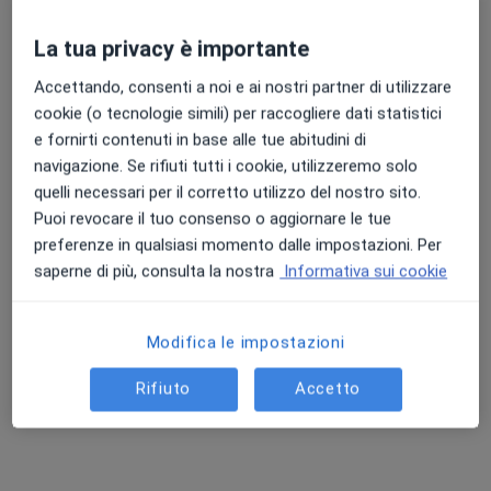
La tua privacy è importante
Accettando, consenti a noi e ai nostri partner di utilizzare
cookie (o tecnologie simili) per raccogliere dati statistici
e fornirti contenuti in base alle tue abitudini di
navigazione. Se rifiuti tutti i cookie, utilizzeremo solo
Dott.ssa Lucrezia Navarra
quelli necessari per il corretto utilizzo del nostro sito.
·
Altro
Psicologa, Psicologa clinica
Puoi revocare il tuo consenso o aggiornare le tue
15 recensioni
preferenze in qualsiasi momento dalle impostazioni. Per
saperne di più, consulta la nostra
Informativa sui cookie
Indirizzo
Online
Modifica le impostazioni
Via Michelangelo Buonarroti 16, Bassano del Grappa
•
Mappa
Studio Germoglio - Dott.ssa Lucrezia Navarra
Rifiuto
Accetto
Colloquio psicologico
da 50 €
Questo dottore non ha ancora attivato le prenotazioni online presso questo indirizzo.