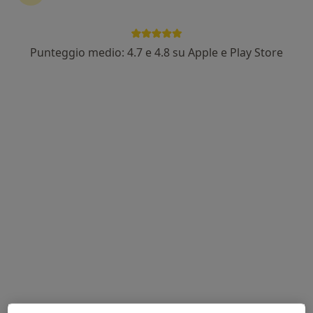
Punteggio medio: 4.7 e 4.8 su Apple e Play Store
Dott.ssa Ilaria Scettro
·
Altro
Psicologa, Psicoterapeuta
23 recensioni
Indirizzo 1
Indirizzo 2
Online
Via Campo Sportivo 36, Marostica
•
Mappa
Studio di Piscologia
Colloquio psicologico
65 €
Questo dottore non ha ancora attivato le prenotazioni online presso questo indirizzo.
Chiedi di attivare le prenotazioni online