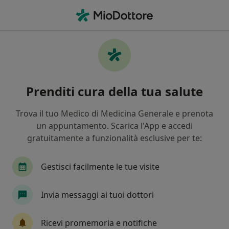
Men
Disturbi Dell Attenzione • Romano d Ezzelino, VI
Filters
• 1
Assicurazione
Map
Specialisti in trattamento Disturbi
Prenditi cura della tua salute
dell'attenzione a Romano d'Ezzelino
In che modo ordiniamo i risultati
Trova il tuo Medico di Medicina Generale e prenota
un appuntamento. Scarica l'App e accedi
gratuitamente a funzionalità esclusive per te:
Che specializzazione stai cercando?
Psicologo
Psicoterapeuta
Psicologo clinic
Gestisci facilmente le tue visite
Invia messaggi ai tuoi dottori
Ricevi promemoria e notifiche