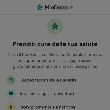
Men
Disfonia • Castelnuovo Rangone, MO
Filters
• 1
Mappa
Specialisti in trattamento Disfonia a
Prenditi cura della tua salute
Castelnuovo Rangone
In che modo ordiniamo i risultati
Trova il tuo Medico di Medicina Generale e prenota
un appuntamento. Scarica l'App e accedi
gratuitamente a funzionalità esclusive per te:
Che specializzazione stai cercando?
Logopedista
Otorino
Foniatra
Endoc
Gestisci facilmente le tue visite
Invia messaggi ai tuoi dottori
Ricevi promemoria e notifiche