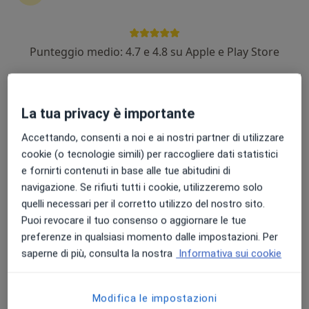
Punteggio medio: 4.7 e 4.8 su Apple e Play Store
Dott. Andrea Martone
·
Altro
Otorino, Chirurgo, Foniatra
508 recensioni
La tua privacy è importante
Piazza A. Braglia, 8, Castelnuovo Rangone
•
Mappa
Accettando, consenti a noi e ai nostri partner di utilizzare
POLO TERAPEUTICO MODO
cookie (o tecnologie simili) per raccogliere dati statistici
Visita otorinolaringoiatrica
140 €
e fornirti contenuti in base alle tue abitudini di
Questo dottore non ha ancora attivato le prenotazioni online presso questo indirizzo.
navigazione. Se rifiuti tutti i cookie, utilizzeremo solo
quelli necessari per il corretto utilizzo del nostro sito.
Chiedi di attivare le prenotazioni online
Puoi revocare il tuo consenso o aggiornare le tue
preferenze in qualsiasi momento dalle impostazioni. Per
saperne di più, consulta la nostra
Informativa sui cookie
Modifica le impostazioni