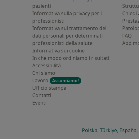
pazienti
Strutt
Informativa sulla privacy per i
Chiedi 
professionisti
Presta
Informativa sul trattamento dei
Patolo
dati personali per determinati
FAQ
professionisti della salute
App mo
Informativa sui cookie
In che modo ordiniamo i risultati
Accessibilità
Chi siamo
Lavoro
Assumiamo!
Ufficio stampa
Contatti
Eventi
si apre in una nu
si apre i
s
Polska
,
Türkiye
,
España
,