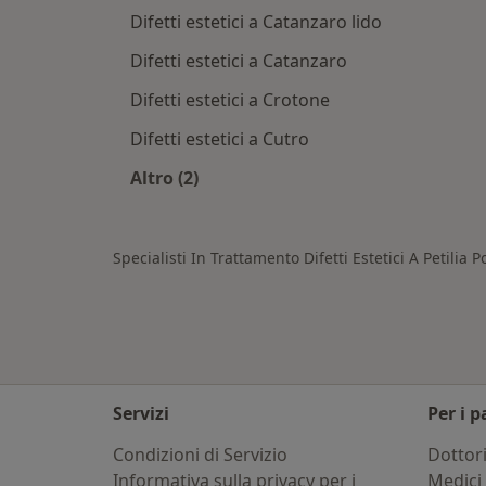
Difetti estetici a Catanzaro lido
Difetti estetici a Catanzaro
Difetti estetici a Crotone
Difetti estetici a Cutro
Altro (2)
Altro nella categoria: Città vicino Pet
Specialisti In Trattamento Difetti Estetici A Petilia P
Servizi
Per i p
Condizioni di Servizio
Dottor
Informativa sulla privacy per i
Medici 