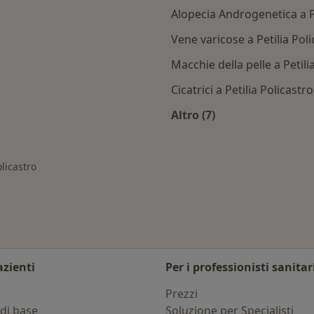
Alopecia Androgenetica a Pe
Vene varicose a Petilia Pol
Macchie della pelle a Petili
Cicatrici a Petilia Policastro
Altro (7)
ilia Policastro
Altro nella categoria:
olicastro
azienti
Per i professionisti sanitar
i
Prezzi
di base
Soluzione per Specialisti