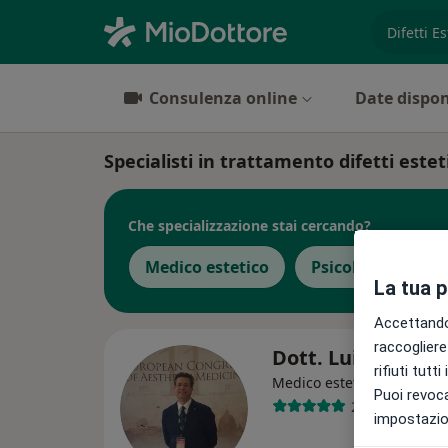
es. prest
Consulenza online
Date dispon
Specialisti in trattamento difetti esteti
Che specializzazione stai cercando?
Medico estetico
Psicologo
Gi
La tua 
Accettando,
raccogliere 
Dott. Luigi Astor
rifiuti tutt
·
Altro
Medico estetico
Puoi revoca
26 recensioni
impostazion