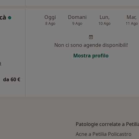
ucà
Oggi
Domani
Lun,
Mar,
8 Ago
9 Ago
10 Ago
11 Ago
Non ci sono agende disponibili!
Mostra profilo
a
da 60 €
Patologie correlate a Petili
Acne a Petilia Policastro