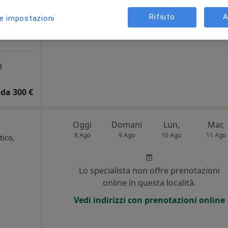
online in questa località.
Rifiuto
A
le impostazioni
Vedi indirizzi con prenotazioni online
a
da 300 €
Oggi
Domani
Lun,
Mar,
8 Ago
9 Ago
10 Ago
11 Ago
ico,
Lo specialista non offre prenotazioni
online in questa località.
Vedi indirizzi con prenotazioni online