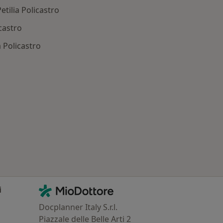
tilia Policastro
icastro
a Policastro
 Patologie correlate a Petilia Policastro
Contatti
MioDottore - Homepage
i
Docplanner Italy S.r.l.
Piazzale delle Belle Arti 2