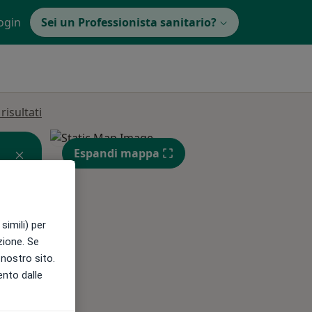
ogin
Sei un Professionista sanitario?
isultati
Espandi mappa
simili) per
azione. Se
Mer,
Gio,
Ven,
l nostro sito.
12 Ago
13 Ago
14 Ago
ento dalle