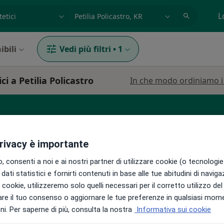
azione, medico, struttura
es: Roma
L
ibili
Vedi più filtri
•
1
ci a Petilia Policastro
In che modo ordiniamo i r
necologo
Ortopedico
Pediatra
privacy è importante
 consenti a noi e ai nostri partner di utilizzare cookie (o tecnologie 
dati statistici e fornirti contenuti in base alle tue abitudini di navig
ino
Oggi
Domani
Lun,
Mar,
i i cookie, utilizzeremo solo quelli necessari per il corretto utilizzo de
8 Ago
9 Ago
10 Ago
11 Ago
re il tuo consenso o aggiornare le tue preferenze in qualsiasi mom
i. Per saperne di più, consulta la nostra
Informativa sui cookie
Lo specialista non offre prenotazioni