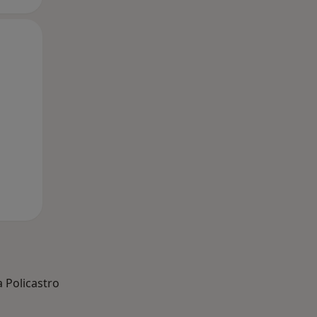
Mer,
Gio,
Ven,
12 Ago
13 Ago
14 Ago
a Policastro