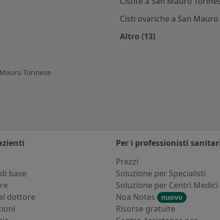
Cistite a San Mauro Torine
Cisti ovariche a San Mauro
Altro (13)
an Mauro Torinese
Altro nella categoria
n Mauro Torinese
azienti
Per i professionisti sanitar
i
Prezzi
di base
Soluzione per Specialisti
ure
Soluzione per Centri Medici
al dottore
Noa Notes
nuovo
zioni
Risorse gratuite