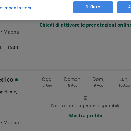
Rifiuto
A
le impostazioni
Non ci sono agende disponibili!
Chiedi di attivare le prenotazioni onlin
•
Mappa
Asportazione o demolizione locale di lesione o tessuto cutaneo
150 €
edico
Oggi
Domani
Dom,
Lun,
7 Ago
8 Ago
9 Ago
10 Ago
mpetente,
Non ci sono agende disponibili!
i
Mostra profilo
•
Mappa