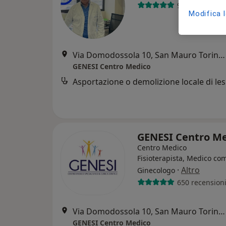
99 recensioni
Modifica 
Via Domodossola 10, San Mauro Torinese
GENESI Centro Medico
GENESI Centro M
Centro Medico
Fisioterapista, Medico co
·
Altro
Ginecologo
650 recension
Via Domodossola 10, San Mauro Torinese
GENESI Centro Medico