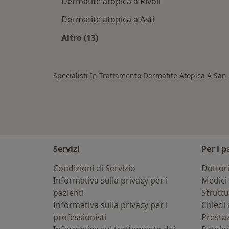
Dermatite atopica a Rivoli
Dermatite atopica a Asti
Altro (13)
Altro nella categoria: Città vicino S
Specialisti In Trattamento Dermatite Atopica A Sa
Servizi
Per i p
Condizioni di Servizio
Dottor
Informativa sulla privacy per i
Medici 
pazienti
Strutt
Informativa sulla privacy per i
Chiedi 
professionisti
Presta