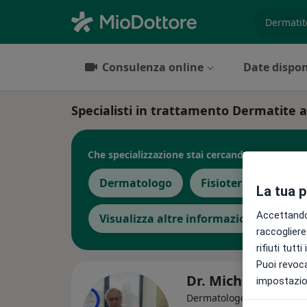
es. prest
Consulenza online
Date dispon
Specialisti in trattamento Dermatite 
Che specializzazione stai cercando?
Dermatologo
Fisioterapista
La tua 
Accettando,
Visualizza altre informazioni
raccogliere 
rifiuti tutt
Puoi revoca
Dr. Michele Galat
impostazion
·
Altro
Dermatologo