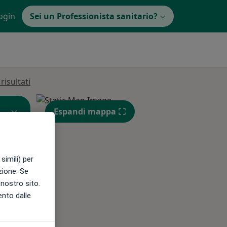
ogin
Sei un Professionista sanitario?
isultati
Espandi mappa
simili) per
azione. Se
l nostro sito.
ento dalle
Mar,
Mer,
Gio,
11 Ago
12 Ago
13 Ago