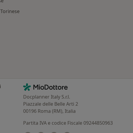
se
 Torinese
: Patologie correlate a San Mauro Torinese
Contatti
MioDottore - Homepage
i
Docplanner Italy S.r.l.
Piazzale delle Belle Arti 2
00196 Roma (RM), Italia
Partita IVA e codice Fiscale 09244850963