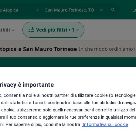
azione, medico, struttura
es: Roma
L
ibili
Vedi più filtri
•
1
atopica a San Mauro Torinese
In che modo ordiniamo i r
Medico competente
Ginecologo
Cardiologo
privacy è importante
 consenti a noi e ai nostri partner di utilizzare cookie (o tecnologie 
dati statistici e fornirti contenuti in base alle tue abitudini di navig
i i cookie, utilizzeremo solo quelli necessari per il corretto utilizzo de
re il tuo consenso o aggiornare le tue preferenze in qualsiasi mom
i
Oggi
Domani
Dom,
Lun,
i. Per saperne di più, consulta la nostra
Informativa sui cookie
7 Ago
8 Ago
9 Ago
10 Ago