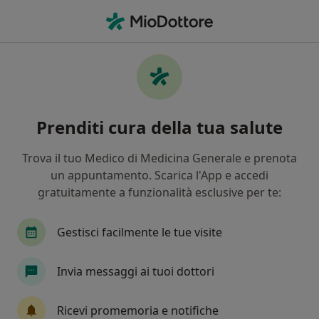
Men
Demenza • Appiano Gentile, CO
Filters
• 1
Assicurazione
Map
Specialisti in trattamento demenza a
Prenditi cura della tua salute
Appiano Gentile
In che modo ordiniamo i risultati
Trova il tuo Medico di Medicina Generale e prenota
un appuntamento. Scarica l'App e accedi
gratuitamente a funzionalità esclusive per te:
Che specializzazione stai cercando?
Psicologo
Psicoterapeuta
Proctologo
Gestisci facilmente le tue visite
Invia messaggi ai tuoi dottori
Ricevi promemoria e notifiche