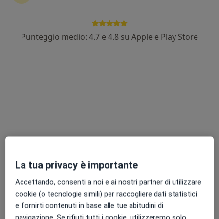
Punteggio medio: 4.7 e 4.8 su Apple e Play Store
Dott.ssa Francesca Formaggio
·
Altro
Psicologa
28 recensioni
Indirizzo
Online
Via Monte Rosa 46, Uboldo
•
Mappa
Dottoressa Francesca Formaggio
Accompagnamento in gravidanza
60 €
La tua privacy è importante
Questo dottore non ha ancora attivato le prenotazioni online presso questo indirizzo.
Accettando, consenti a noi e ai nostri partner di utilizzare
Chiedi di attivare le prenotazioni online
cookie (o tecnologie simili) per raccogliere dati statistici
e fornirti contenuti in base alle tue abitudini di
navigazione. Se rifiuti tutti i cookie, utilizzeremo solo