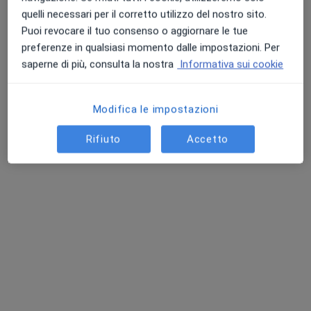
quelli necessari per il corretto utilizzo del nostro sito.
Puoi revocare il tuo consenso o aggiornare le tue
preferenze in qualsiasi momento dalle impostazioni. Per
saperne di più, consulta la nostra
Informativa sui cookie
Modifica le impostazioni
Pagamenti online
Dott. Matteo Romagnolo
Rifiuto
Accetto
·
Altro
Psicologo
Viale Europa, 5, Saronno
•
Mappa
AD CURAM SRL
Primo colloquio neuropsicologico
102 €
Questo dottore non ha ancora attivato le prenotazioni online presso questo indirizzo.
Chiedi di attivare le prenotazioni online