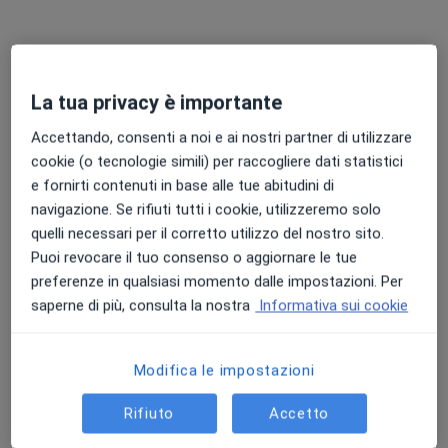
La tua privacy è importante
Accettando, consenti a noi e ai nostri partner di utilizzare
cookie (o tecnologie simili) per raccogliere dati statistici
Pagamenti online
e fornirti contenuti in base alle tue abitudini di
Dott.ssa Eleonora Fossa
navigazione. Se rifiuti tutti i cookie, utilizzeremo solo
·
Altro
Psicologa, Psicologa clinica
quelli necessari per il corretto utilizzo del nostro sito.
16 recensioni
Puoi revocare il tuo consenso o aggiornare le tue
preferenze in qualsiasi momento dalle impostazioni. Per
Indirizzo 1
Indirizzo 2
Online
saperne di più, consulta la nostra
Informativa sui cookie
Corso Martiri 222, Castelfranco Emilia
•
Mappa
Modifica le impostazioni
Studio Castelfranco Emilia
Colloquio psicologico
60 €
Rifiuto
Accetto
Questo dottore non ha ancora attivato le prenotazioni online presso questo indirizzo.