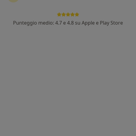
Punteggio medio: 4.7 e 4.8 su Apple e Play Store
Dott.ssa Stefania Giannino
·
Altro
Psicologa, Psicologa clinica
19 recensioni
Indirizzo
Online
Via del Maniscalco, 30, Castelfranco Emilia
•
Mappa
Spazio Indaco
Colloquio psicologico individuale
55 €
Questo dottore non ha ancora attivato le prenotazioni online presso questo indirizzo.
Chiedi di attivare le prenotazioni online