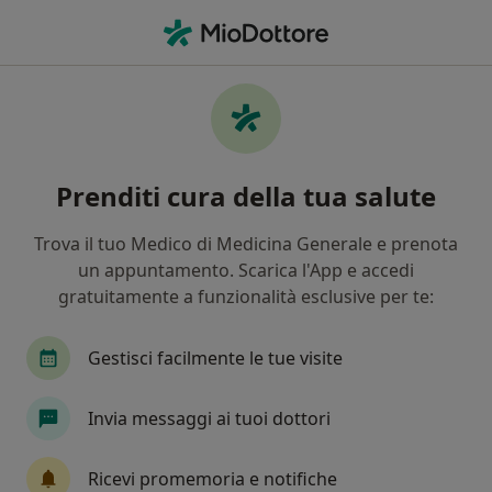
Men
Crisi • Castelfranco Emilia, MO
Filters
• 1
Mappa
Specialisti in trattamento Crisi a
Prenditi cura della tua salute
Castelfranco Emilia
In che modo ordiniamo i risultati
Trova il tuo Medico di Medicina Generale e prenota
un appuntamento. Scarica l'App e accedi
gratuitamente a funzionalità esclusive per te:
Che specializzazione stai cercando?
Psicologo
Psicologo clinico
Psicoterapeut
Gestisci facilmente le tue visite
Invia messaggi ai tuoi dottori
Ricevi promemoria e notifiche