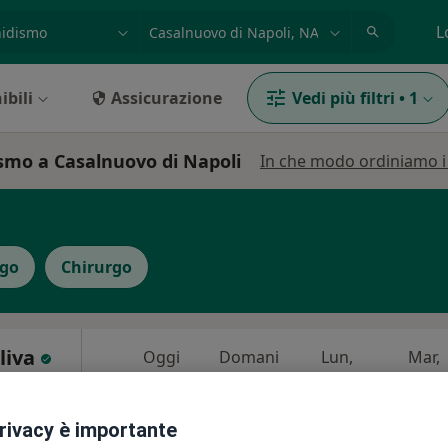
azione, medico, struttura
es: Roma
L
ibili
Assicurazione
Vedi più filtri
•
1
ismo a Casalnuovo di Napoli
In che modo ordiniamo i r
ogo
Chirurgo
liva
Oggi
Domani
Lun,
Mar,
8 Ago
9 Ago
10 Ago
11 Ago
·
urgo
privacy è importante
i
Non ci sono agende disponibili!