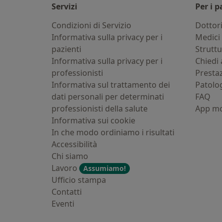
Servizi
Per i p
Condizioni di Servizio
Dottor
Informativa sulla privacy per i
Medici 
pazienti
Strutt
Informativa sulla privacy per i
Chiedi 
professionisti
Presta
Informativa sul trattamento dei
Patolo
dati personali per determinati
FAQ
professionisti della salute
App mo
Informativa sui cookie
In che modo ordiniamo i risultati
Accessibilità
Chi siamo
Lavoro
Assumiamo!
Ufficio stampa
Contatti
Eventi