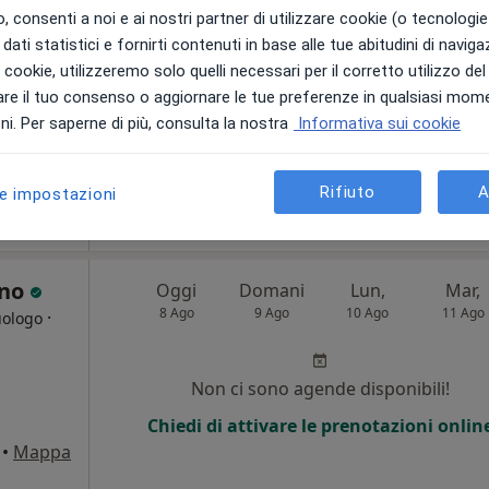
 consenti a noi e ai nostri partner di utilizzare cookie (o tecnologie 
Chiedi di attivare le prenotazioni onlin
dati statistici e fornirti contenuti in base alle tue abitudini di navig
i i cookie, utilizzeremo solo quelli necessari per il corretto utilizzo de
re il tuo consenso o aggiornare le tue preferenze in qualsiasi mom
i. Per saperne di più, consulta la nostra
Informativa sui cookie
a
Rifiuto
A
le impostazioni
80 €
ano
Oggi
Domani
Lun,
Mar,
8 Ago
9 Ago
10 Ago
11 Ago
·
uologo
i
Non ci sono agende disponibili!
Chiedi di attivare le prenotazioni onlin
•
Mappa