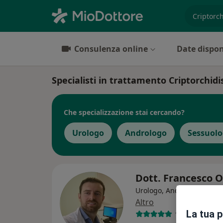
es. prest
Consulenza online
Date dispon
Specialisti in trattamento Criptorchid
Che specializzazione stai cercando?
Urologo
Andrologo
Sessuol
Dott. Francesco O
Urologo, Andrologo, Chir
Altro
La tua 
129 recension