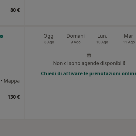
80 €
Oggi
Domani
Lun,
Mar,
8 Ago
9 Ago
10 Ago
11 Ago
Non ci sono agende disponibili!
Chiedi di attivare le prenotazioni onlin
•
Mappa
130 €