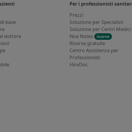
azienti
Per i professionisti sanitar
i
Prezzi
di base
Soluzione per Specialisti
ure
Soluzione per Centri Medici
al dottore
Noa Notes
nuovo
zioni
Risorse gratuite
gie
Centro Assistenza per
Professionisti
bile
HireDoc