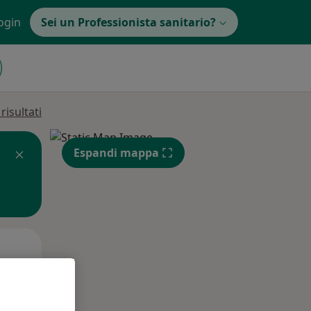
ogin
Sei un Professionista sanitario?
isultati
Espandi mappa
Mer,
Gio,
Ven,
12 Ago
13 Ago
14 Ago