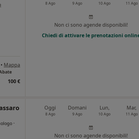
8 Ago
9 Ago
10 Ago
11 Ago
o
Non ci sono agende disponibili!
Chiedi di attivare le prenotazioni onlin
•
Mappa
 Abate
100 €
assaro
Oggi
Domani
Lun,
Mar,
8 Ago
9 Ago
10 Ago
11 Ago
·
uologo
Non ci sono agende disponibili!