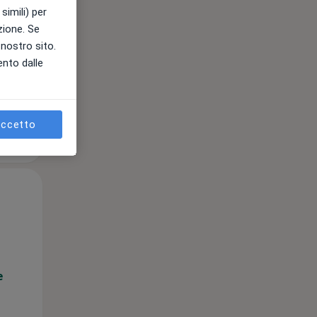
simili) per
e
azione. Se
l nostro sito.
ento dalle
ccetto
Mer,
Gio,
Ven,
12 Ago
13 Ago
14 Ago
e