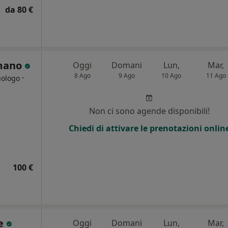
da 80 €
omano
Oggi
Domani
Lun,
Mar,
8 Ago
9 Ago
10 Ago
11 Ago
·
uologo
Non ci sono agende disponibili!
Chiedi di attivare le prenotazioni onlin
100 €
te
Oggi
Domani
Lun,
Mar,