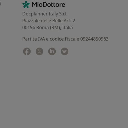
Contatti
MioDottore - Homepage
i
Docplanner Italy S.r.l.
Piazzale delle Belle Arti 2
00196 Roma (RM), Italia
Partita IVA e codice Fiscale 09244850963
Facebook
si apre in una nuova scheda
Twitter
si apre in una nuova scheda
Linkedin
si apre in una nuova scheda
Spotify
si apre in una nuova sched