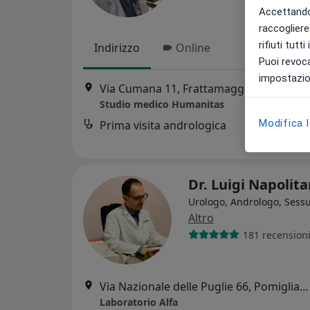
Accettando,
raccogliere 
rifiuti tutt
Indirizzo
Online
Puoi revoca
impostazion
Via Cumana 11, Frattamaggiore
•
Mapp
Studio medico Humanitas
Modifica 
Prima visita andrologica
Dr. Luigi Napolit
Urologo, Andrologo, Sess
Altro
181 recension
Via Nazionale delle Puglie 66, Pomigliano d'Arco
Laboratorio Alfa