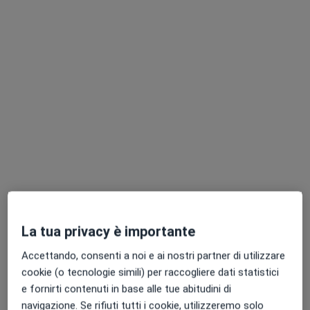
Dott. Marco Silvestrini
·
Altro
Medico dello sport, Angiologo, Medico certificatore
207 recensioni
Indirizzo 1
Indirizzo 2
Indirizzo 3
Indirizzo 4
Grottaferrata
•
Mappa
Visite domiciliari
Ecocardiogramma
da 160 €
Questo dottore non ha ancora attivato le prenotazioni online presso questo indirizzo.
La tua privacy è importante
Accettando, consenti a noi e ai nostri partner di utilizzare
Chiedi di attivare le prenotazioni online
cookie (o tecnologie simili) per raccogliere dati statistici
e fornirti contenuti in base alle tue abitudini di
navigazione. Se rifiuti tutti i cookie, utilizzeremo solo