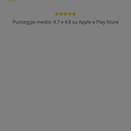
Punteggio medio: 4.7 e 4.8 su Apple e Play Store
Dott. Vincenzo Innammorato
·
Altro
Cardiologo
457 recensioni
Piazzale Leonardo da Vinci, Castel Gandolfo
•
Mappa
CSL Centro Medico Polispecialistico
Visita cardiologica
75 €
Questo dottore non ha ancora attivato le prenotazioni online presso questo indirizzo.
Chiedi di attivare le prenotazioni online