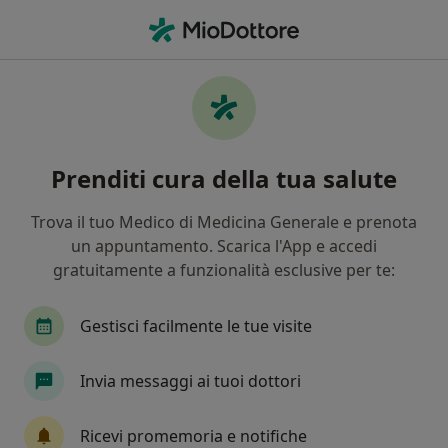
Men
Coronaropatia • Marino, RM
Filters
• 1
Assicurazione
Map
Specialisti in trattamento Coronaropatia a
Prenditi cura della tua salute
Marino
In che modo ordiniamo i risultati
Trova il tuo Medico di Medicina Generale e prenota
un appuntamento. Scarica l'App e accedi
gratuitamente a funzionalità esclusive per te:
Che specializzazione stai cercando?
Cardiologo
Medico dello sport
Angiologo
Gestisci facilmente le tue visite
Invia messaggi ai tuoi dottori
Ricevi promemoria e notifiche