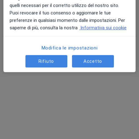
quelli necessari per il corretto utilizzo del nostro sito.
Puoi revocare il tuo consenso o aggiornare le tue
preferenze in qualsiasi momento dalle impostazioni. Per
saperne di più, consulta la nostra
Informativa sui cookie
Dr. Francesco Maria Nifosì
Modifica le impostazioni
·
Altro
Medico dello sport
Rifiuto
Accetto
246 recensioni
Indirizzo
Online
Via Nettunense 64, Marino
•
Mappa
Rihabilita Frattocchie
Certificato medico sportivo agonistico
65 €
Questo dottore non ha ancora attivato le prenotazioni online presso questo indirizzo.
Chiedi di attivare le prenotazioni online