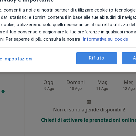
ale
 consenti a noi e ai nostri partner di utilizzare cookie (o tecnologie 
Non ci sono agende disponibili!
dati statistici e fornirti contenuti in base alle tue abitudini di navig
i i cookie, utilizzeremo solo quelli necessari per il corretto utilizzo de
Chiedi di attivare le prenotazioni onlin
re il tuo consenso o aggiornare le tue preferenze in qualsiasi mom
ppa
i. Per saperne di più, consulta la nostra
Informativa sui cookie
Studio di Medicina Generale della Dott.ssa Anna Giugliano
ponibile
Rifiuto
A
le impostazioni
Oggi
Domani
Mar,
Mer,
9 Ago
10 Ago
11 Ago
12 Ago
o
i
Non ci sono agende disponibili!
Chiedi di attivare le prenotazioni onlin