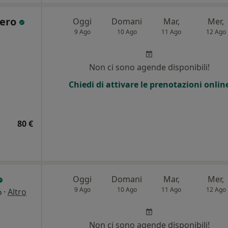
iero
Oggi
Domani
Mar,
Mer,
9 Ago
10 Ago
11 Ago
12 Ago
i
Non ci sono agende disponibili!
Chiedi di attivare le prenotazioni onlin
80 €
Oggi
Domani
Mar,
Mer,
9 Ago
10 Ago
11 Ago
12 Ago
·
Altro
o
i
Non ci sono agende disponibili!