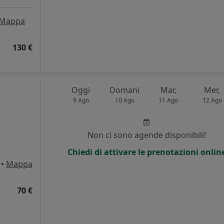
Mappa
130 €
Oggi
Domani
Mar,
Mer,
9 Ago
10 Ago
11 Ago
12 Ago
i
Non ci sono agende disponibili!
Chiedi di attivare le prenotazioni onlin
•
Mappa
70 €