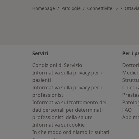
Homepage
Patologie
Connettivite
Ottavi
Cambia citt
Servizi
Per i p
Condizioni di Servizio
Dottor
Informativa sulla privacy per i
Medici 
pazienti
Strutt
Informativa sulla privacy per i
Chiedi 
professionisti
Presta
Informativa sul trattamento dei
Patolo
dati personali per determinati
FAQ
professionisti della salute
App mo
Informativa sui cookie
In che modo ordiniamo i risultati