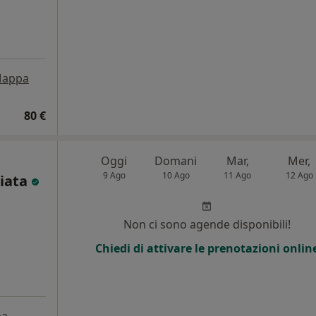
appa
80 €
Oggi
Domani
Mar,
Mer,
9 Ago
10 Ago
11 Ago
12 Ago
iata
Non ci sono agende disponibili!
Chiedi di attivare le prenotazioni onlin
pa