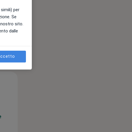
simili) per
azione. Se
l nostro sito.
e
ento dalle
ccetto
Gio,
Ven,
Sab,
13 Ago
14 Ago
15 Ago
e