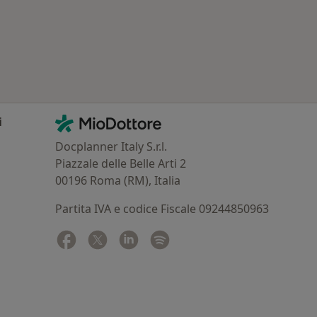
Contatti
MioDottore - Homepage
i
Docplanner Italy S.r.l.
Piazzale delle Belle Arti 2
00196 Roma (RM), Italia
Partita IVA e codice Fiscale 09244850963
Facebook
si apre in una nuova scheda
Twitter
si apre in una nuova scheda
Linkedin
si apre in una nuova scheda
Spotify
si apre in una nuova sched