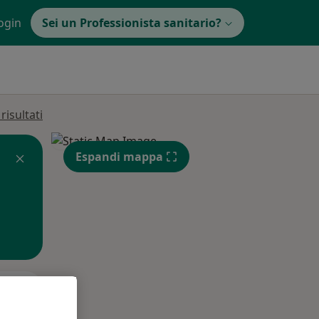
ogin
Sei un Professionista sanitario?
isultati
Espandi mappa
Gio,
Ven,
Sab,
13 Ago
14 Ago
15 Ago