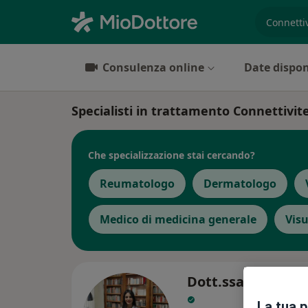
es. prest
Consulenza online
Date dispon
Specialisti in trattamento Connettivit
Che specializzazione stai cercando?
Reumatologo
Dermatologo
Medico di medicina generale
Visu
Dott.ssa Anna Gi
La tua 