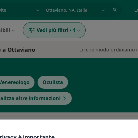
azione, medico, struttura
es: Roma
L
ibili
Vedi più filtri
•
1
e a Ottaviano
In che modo ordiniamo i r
Venereologo
Oculista
alizza altre informazioni
ugliano
Oggi
Domani
Mar,
Mer,
9 Ago
10 Ago
11 Ago
12 Ago
privacy è importante