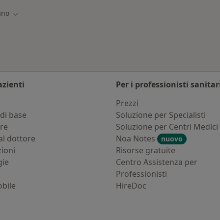
ano
à
Cambia città
azienti
Per i professionisti sanitar
i
Prezzi
di base
Soluzione per Specialisti
ure
Soluzione per Centri Medici
al dottore
Noa Notes
nuovo
zioni
Risorse gratuite
gie
Centro Assistenza per
Professionisti
bile
HireDoc