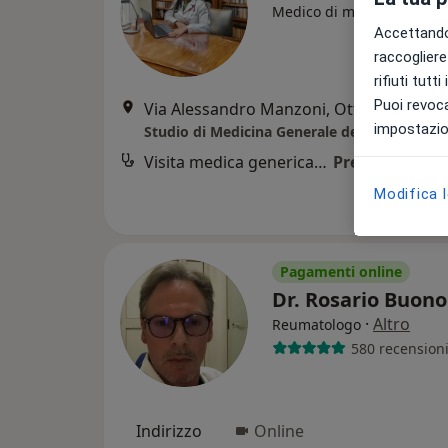
Medico di medicina gener
Accettando,
raccogliere 
rifiuti tutt
Puoi revoca
Via Alessandro Manzoni, Ottaviano
•
Ma
impostazion
Visita medica generica in CONVENZIONE
Prezzo non dis
Modifica 
Pagamenti online
Dr. Rosario Buon
·
Altro
Reumatologo
580 recension
Indirizzo
Online