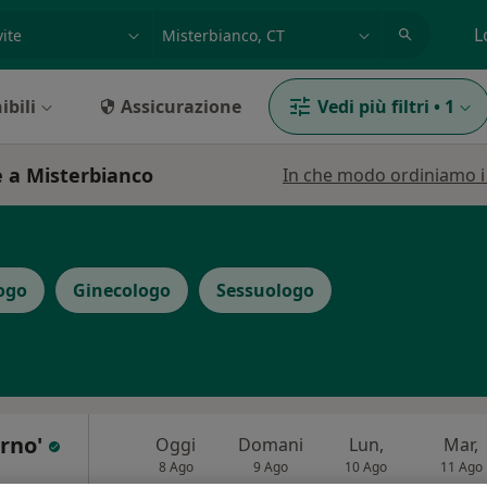
azione, medico, struttura
es: Roma
L
ibili
Assicurazione
Vedi più filtri
•
1
e a Misterbianco
In che modo ordiniamo i r
ogo
Ginecologo
Sessuologo
erno'
Oggi
Domani
Lun,
Mar,
8 Ago
9 Ago
10 Ago
11 Ago