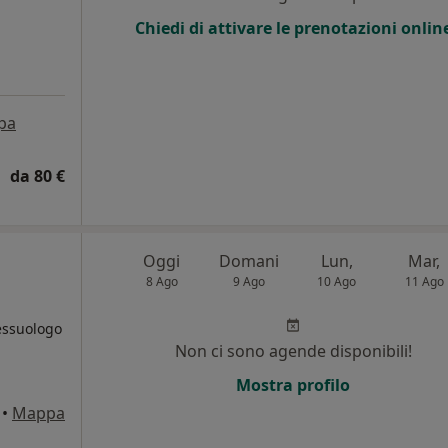
Chiedi di attivare le prenotazioni onlin
pa
da 80 €
Oggi
Domani
Lun,
Mar,
8 Ago
9 Ago
10 Ago
11 Ago
essuologo
Non ci sono agende disponibili!
i
Mostra profilo
•
Mappa