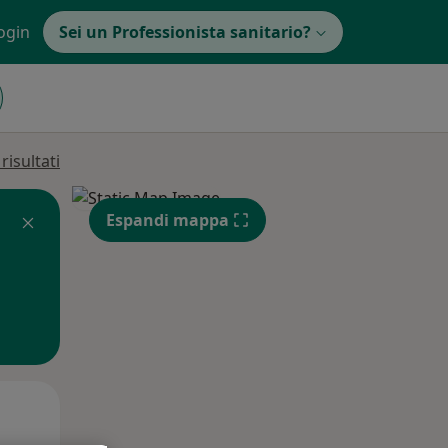
ogin
Sei un Professionista sanitario?
isultati
Espandi mappa
Mer,
Gio,
Ven,
12 Ago
13 Ago
14 Ago