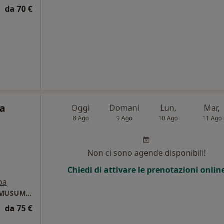
da 70 €
ta
Oggi
Domani
Lun,
Mar,
8 Ago
9 Ago
10 Ago
11 Ago
Non ci sono agende disponibili!
Chiedi di attivare le prenotazioni onlin
pa
CENTRO OCULISTICO ORTOTTICO DOTTSSA MUSUMECI
da 75 €