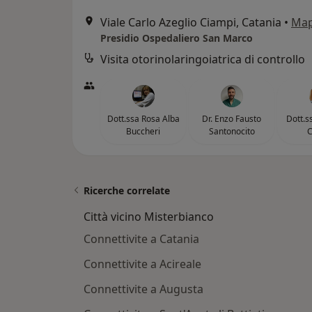
Viale Carlo Azeglio Ciampi, Catania
•
Ma
Presidio Ospedaliero San Marco
Visita otorinolaringoiatrica di controllo
Dott.ssa Rosa Alba
Dr. Enzo Fausto
Dott.s
Buccheri
Santonocito
C
Ricerche correlate
Città vicino Misterbianco
Connettivite a Catania
Connettivite a Acireale
Connettivite a Augusta