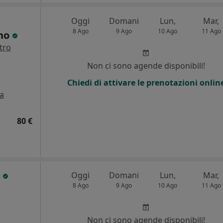
Oggi
Domani
Lun,
Mar,
8 Ago
9 Ago
10 Ago
11 Ago
ano
tro
Non ci sono agende disponibili!
Chiedi di attivare le prenotazioni onlin
a
80 €
o
Oggi
Domani
Lun,
Mar,
8 Ago
9 Ago
10 Ago
11 Ago
Non ci sono agende disponibili!