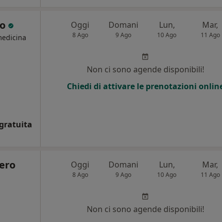
vo
Oggi
Domani
Lun,
Mar,
8 Ago
9 Ago
10 Ago
11 Ago
medicina
Non ci sono agende disponibili!
Chiedi di attivare le prenotazioni onlin
gratuita
ero
Oggi
Domani
Lun,
Mar,
8 Ago
9 Ago
10 Ago
11 Ago
Non ci sono agende disponibili!