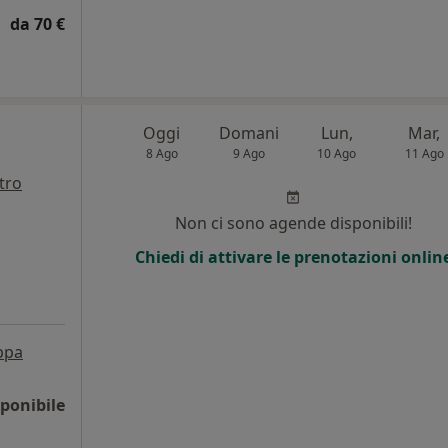
da 70 €
Oggi
Domani
Lun,
Mar,
8 Ago
9 Ago
10 Ago
11 Ago
tro
Non ci sono agende disponibili!
Chiedi di attivare le prenotazioni onlin
ppa
ponibile