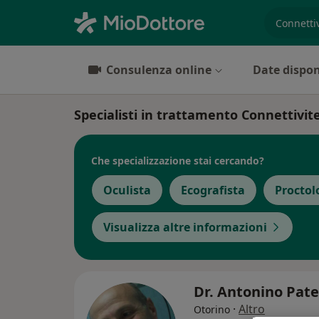
es. prest
Consulenza online
Date dispon
Specialisti in trattamento Connettivit
Che specializzazione stai cercando?
Oculista
Ecografista
Proctol
Visualizza altre informazioni
Dr. Antonino Pat
·
Altro
Otorino