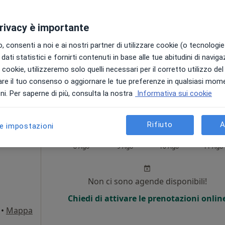
Non ci sono agende disponibili!
privacy è importante
Chiedi di attivare le prenotazioni onlin
 consenti a noi e ai nostri partner di utilizzare cookie (o tecnologie 
ppa
dati statistici e fornirti contenuti in base alle tue abitudini di navig
i i cookie, utilizzeremo solo quelli necessari per il corretto utilizzo de
120 €
re il tuo consenso o aggiornare le tue preferenze in qualsiasi mom
i. Per saperne di più, consulta la nostra
Informativa sui cookie
Rifiuto
A
le impostazioni
azzo
Oggi
Domani
Lun,
Mar,
8 Ago
9 Ago
10 Ago
11 Ago
i
Non ci sono agende disponibili!
Chiedi di attivare le prenotazioni onlin
•
Mappa