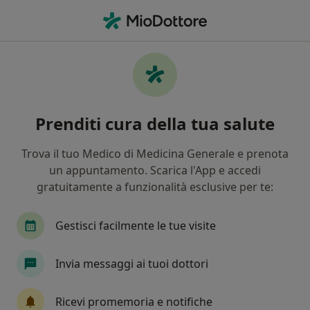
Men
Congiuntivite • Castelnovo di Sotto, RE
Filters
• 1
Mappa
Specialisti in trattamento Congiuntivite a
Prenditi cura della tua salute
Castelnovo di Sotto
In che modo ordiniamo i risultati
Trova il tuo Medico di Medicina Generale e prenota
un appuntamento. Scarica l'App e accedi
gratuitamente a funzionalità esclusive per te:
Che specializzazione stai cercando?
Oculista
Proctologo
Urologo
Psicolo
Gestisci facilmente le tue visite
Invia messaggi ai tuoi dottori
Ricevi promemoria e notifiche