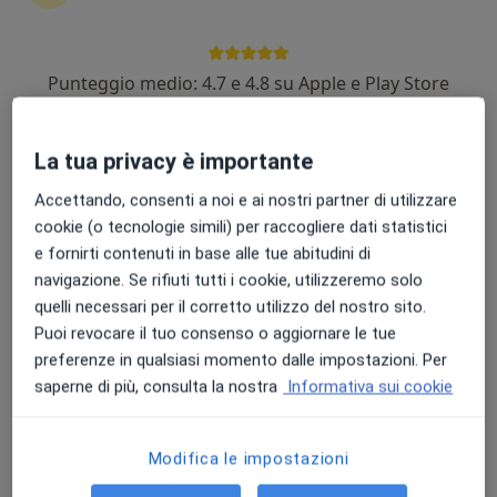
Punteggio medio: 4.7 e 4.8 su Apple e Play Store
Dr. Alessandro Romani
·
Altro
Oculista
La tua privacy è importante
159 recensioni
Accettando, consenti a noi e ai nostri partner di utilizzare
Via Leonardo Da Vinci 14, Castelnovo di Sotto
•
Mappa
cookie (o tecnologie simili) per raccogliere dati statistici
Nuovo Centro Salute Castelnovese
e fornirti contenuti in base alle tue abitudini di
Prima visita oculistica
Prezzo non disponibile
navigazione. Se rifiuti tutti i cookie, utilizzeremo solo
Questo dottore non ha ancora attivato le prenotazioni online presso questo indirizzo.
quelli necessari per il corretto utilizzo del nostro sito.
Puoi revocare il tuo consenso o aggiornare le tue
Chiedi di attivare le prenotazioni online
preferenze in qualsiasi momento dalle impostazioni. Per
saperne di più, consulta la nostra
Informativa sui cookie
Modifica le impostazioni