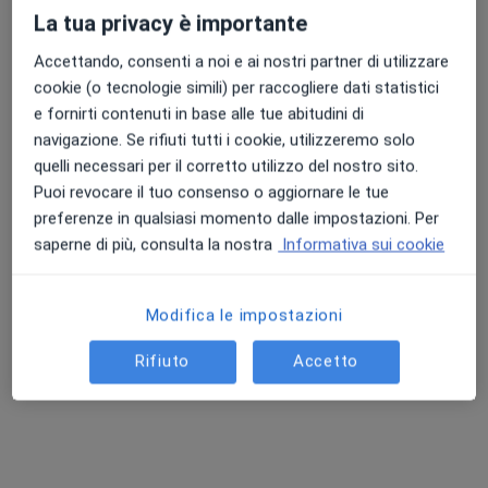
La tua privacy è importante
Accettando, consenti a noi e ai nostri partner di utilizzare
Punteggio medio: 4.7 e 4.8 su Apple e Play Store
cookie (o tecnologie simili) per raccogliere dati statistici
Dott.ssa Clara Ferrara
e fornirti contenuti in base alle tue abitudini di
·
Altro
Ginecologa
navigazione. Se rifiuti tutti i cookie, utilizzeremo solo
60 recensioni
quelli necessari per il corretto utilizzo del nostro sito.
Puoi revocare il tuo consenso o aggiornare le tue
Via Lido 3, Sciacca
•
Mappa
preferenze in qualsiasi momento dalle impostazioni. Per
Studio Privato - Sciacca
saperne di più, consulta la nostra
Informativa sui cookie
Prima visita ginecologica
da 100 €
Questo dottore non ha ancora attivato le prenotazioni online presso questo indirizzo.
Modifica le impostazioni
Chiedi di attivare le prenotazioni online
Rifiuto
Accetto