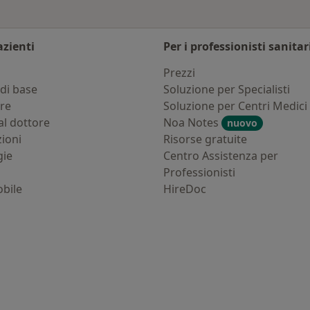
azienti
Per i professionisti sanitar
i
Prezzi
di base
Soluzione per Specialisti
ure
Soluzione per Centri Medici
al dottore
Noa Notes
nuovo
zioni
Risorse gratuite
gie
Centro Assistenza per
Professionisti
bile
HireDoc