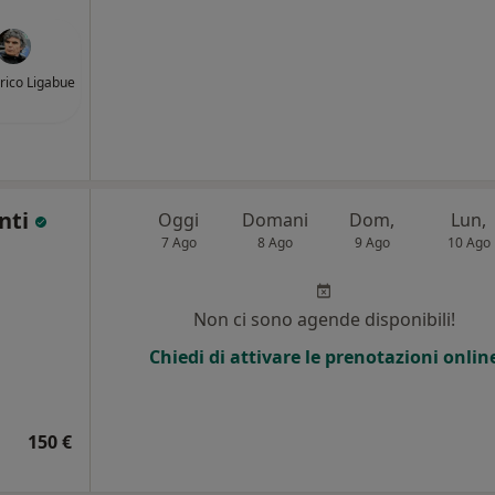
nrico Ligabue
anti
Oggi
Domani
Dom,
Lun,
7 Ago
8 Ago
9 Ago
10 Ago
Non ci sono agende disponibili!
Chiedi di attivare le prenotazioni onlin
150 €