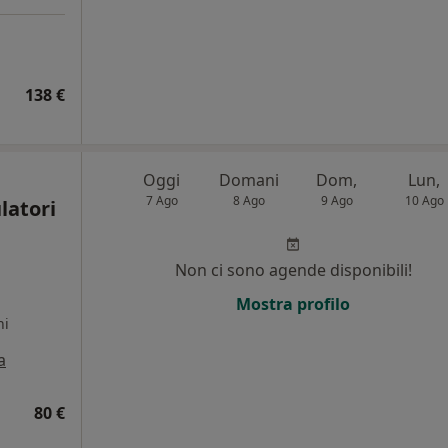
138 €
Oggi
Domani
Dom,
Lun,
7 Ago
8 Ago
9 Ago
10 Ago
latori
Non ci sono agende disponibili!
Mostra profilo
ni
a
80 €