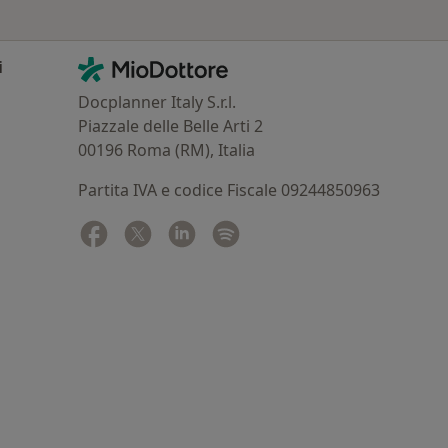
Contatti
MioDottore - Homepage
i
Docplanner Italy S.r.l.
Piazzale delle Belle Arti 2
00196 Roma (RM), Italia
Partita IVA e codice Fiscale 09244850963
Facebook
si apre in una nuova scheda
Twitter
si apre in una nuova scheda
Linkedin
si apre in una nuova scheda
Spotify
si apre in una nuova sched