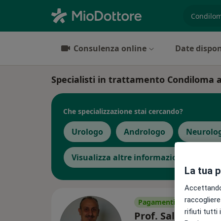
es. prest
Consulenza online
Date dispon
Specialisti in trattamento Condiloma
Che specializzazione stai cercando?
Urologo
Andrologo
Neurolo
Visualizza altre informazioni
La tua 
Accettando,
raccogliere 
Pagamenti online
rifiuti tutt
Prof. Salvatore M