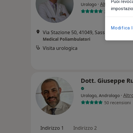
Puoi revoca
·
Altro
Urologo
impostazion
38 recensioni
Modifica 
Via Stazione 50, 41049, Sassuolo
•
Mapp
Medical Poliambulatori
Visita urologica
Dott. Giuseppe R
·
Altr
Urologo, Andrologo
50 recensioni
Indirizzo 1
Indirizzo 2