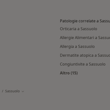
Patologie correlate a Sass
Orticaria a Sassuolo
Allergie Alimentari a Sassu
Allergia a Sassuolo
Dermatite atopica a Sassu
Congiuntivite a Sassuolo
Altro (15)
ssuolo
Altro nella categoria
Sassuolo
ambia città
Cambia città