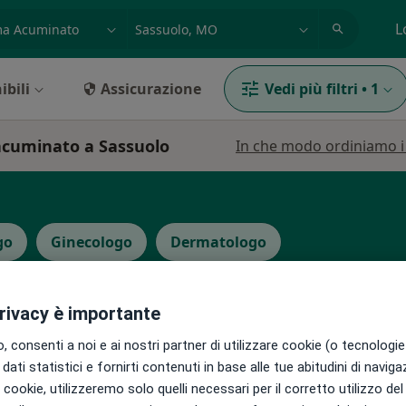
azione, medico, struttura
es: Roma
L
ibili
Assicurazione
Vedi più filtri
•
1
 acuminato a Sassuolo
In che modo ordiniamo i r
go
Ginecologo
Dermatologo
privacy è importante
 consenti a noi e ai nostri partner di utilizzare cookie (o tecnologie 
dati statistici e fornirti contenuti in base alle tue abitudini di navig
Oggi
Domani
Dom,
Lun,
i i cookie, utilizzeremo solo quelli necessari per il corretto utilizzo de
7 Ago
8 Ago
9 Ago
10 Ago
icali