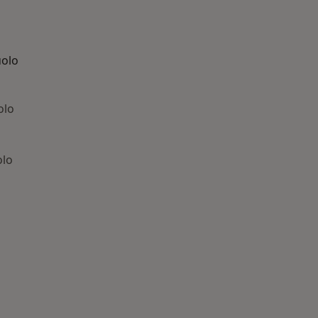
uolo
olo
olo
: Patologie correlate a Sassuolo