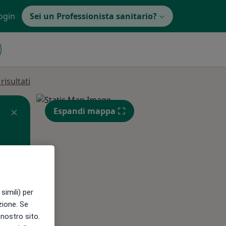
ogin
Sei un Professionista sanitario?
isultati
Espandi mappa
simili) per
azione. Se
Mar,
Mer,
Gio,
l nostro sito.
11 Ago
12 Ago
13 Ago