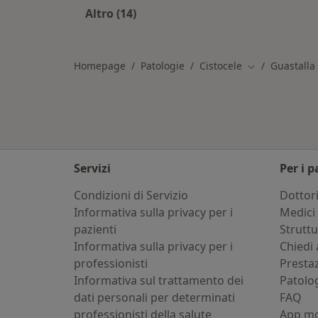
Altro (14)
Altro nella categoria: Città vicino Gu
Homepage
Patologie
Cistocele
Guastalla
Cambia città
Servizi
Per i p
Condizioni di Servizio
Dottor
Informativa sulla privacy per i
Medici 
pazienti
Strutt
Informativa sulla privacy per i
Chiedi 
professionisti
Presta
Informativa sul trattamento dei
Patolo
dati personali per determinati
FAQ
professionisti della salute
App mo