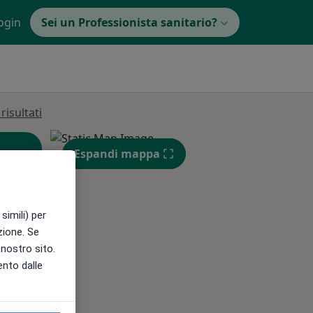
ogin
Sei un Professionista sanitario?
isultati
Espandi mappa
simili) per
azione. Se
Gio,
Ven,
Sab,
l nostro sito.
13 Ago
14 Ago
15 Ago
ento dalle