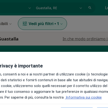
azione, medico, struttura
es: Roma
L
ibili
Vedi più filtri
•
1
Guastalla
In che modo ordiniamo i r
Chirurgo maxillo facciale
Medico estetico
privacy è importante
 consenti a noi e ai nostri partner di utilizzare cookie (o tecnologie 
dati statistici e fornirti contenuti in base alle tue abitudini di navig
o
Oggi
Domani
Mar,
Mer,
i i cookie, utilizzeremo solo quelli necessari per il corretto utilizzo de
9 Ago
10 Ago
11 Ago
12 Ago
o
re il tuo consenso o aggiornare le tue preferenze in qualsiasi mom
i. Per saperne di più, consulta la nostra
Informativa sui cookie
i
Non ci sono agende disponibili!