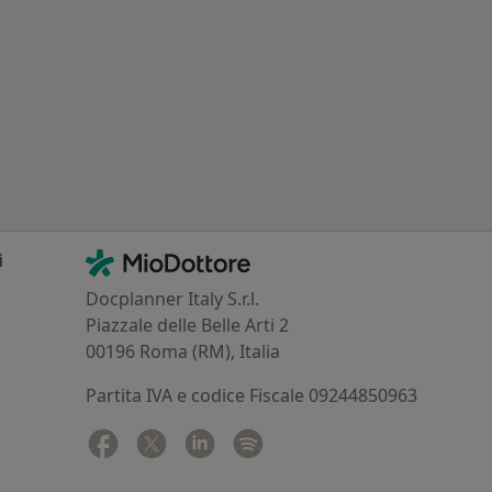
: Patologie correlate a Guastalla
Contatti
MioDottore - Homepage
i
Docplanner Italy S.r.l.
Piazzale delle Belle Arti 2
00196 Roma (RM), Italia
Partita IVA e codice Fiscale 09244850963
Facebook
si apre in una nuova scheda
Twitter
si apre in una nuova scheda
Linkedin
si apre in una nuova scheda
Spotify
si apre in una nuova sched