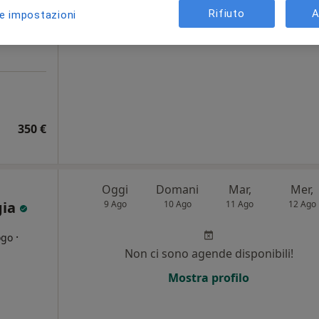
Rifiuto
A
le impostazioni
Chiedi di attivare le prenotazioni onlin
350 €
i
Oggi
Domani
Mar,
Mer,
gia
9 Ago
10 Ago
11 Ago
12 Ago
·
ogo
Non ci sono agende disponibili!
i
Mostra profilo