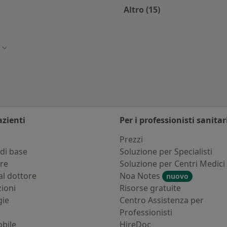
Altro (15)
astalla
Altro nella categoria
Cambia città
azienti
Per i professionisti sanitar
i
Prezzi
di base
Soluzione per Specialisti
ure
Soluzione per Centri Medici
al dottore
Noa Notes
nuovo
zioni
Risorse gratuite
gie
Centro Assistenza per
Professionisti
bile
HireDoc