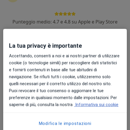
Punteggio medio: 4.7 e 4.8 su Apple e Play Store
Dott.ssa Simona Bonaca
·
Altro
Ginecologo
145 recensioni
La tua privacy è importante
Viale Settecamini 34, Campello sul Clitunno
•
Mappa
Accettando, consenti a noi e ai nostri partner di utilizzare
CENTRO MEDICO DOTT. GIULIO LORETI DI SANDRO LORETI S.A.S.
cookie (o tecnologie simili) per raccogliere dati statistici
Visita ginecologica
93 €
e fornirti contenuti in base alle tue abitudini di
navigazione. Se rifiuti tutti i cookie, utilizzeremo solo
Questo dottore non ha ancora attivato le prenotazioni online presso questo indirizzo.
quelli necessari per il corretto utilizzo del nostro sito.
Puoi revocare il tuo consenso o aggiornare le tue
Chiedi di attivare le prenotazioni online
preferenze in qualsiasi momento dalle impostazioni. Per
saperne di più, consulta la nostra
Informativa sui cookie
Modifica le impostazioni