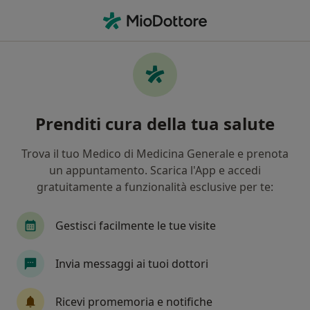
Men
Cistite • Campello sul Clitunno, PG
Filters
• 1
Mappa
Specialisti in trattamento Cistite a Campello
Prenditi cura della tua salute
sul Clitunno
In che modo ordiniamo i risultati
Trova il tuo Medico di Medicina Generale e prenota
un appuntamento. Scarica l'App e accedi
gratuitamente a funzionalità esclusive per te:
Che specializzazione stai cercando?
Ginecologo
Andrologo
Endocrinologo
Gestisci facilmente le tue visite
Invia messaggi ai tuoi dottori
Ricevi promemoria e notifiche