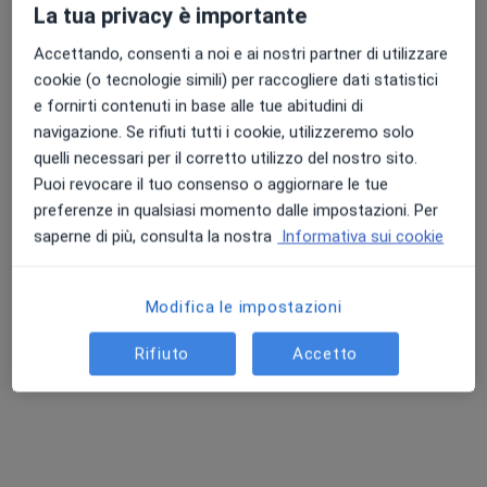
La tua privacy è importante
Accettando, consenti a noi e ai nostri partner di utilizzare
cookie (o tecnologie simili) per raccogliere dati statistici
e fornirti contenuti in base alle tue abitudini di
navigazione. Se rifiuti tutti i cookie, utilizzeremo solo
quelli necessari per il corretto utilizzo del nostro sito.
Dr. Alessio Lanzaro
Puoi revocare il tuo consenso o aggiornare le tue
·
Altro
Chirurgo generale, Proctologo, Ecografista
preferenze in qualsiasi momento dalle impostazioni. Per
71 recensioni
saperne di più, consulta la nostra
Informativa sui cookie
Via Ospedale 21, Paderno Dugnano
•
Mappa
Clinica Polispecialistica San Carlo srl
Modifica le impostazioni
Prima visita di chirurgia generale
110 €
Rifiuto
Accetto
Questo dottore non ha ancora attivato le prenotazioni online presso questo indirizzo.
Chiedi di attivare le prenotazioni online