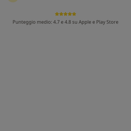
Punteggio medio: 4.7 e 4.8 su Apple e Play Store
Dr. Marco Mattioli
·
Altro
Chirurgo generale, Proctologo
43 recensioni
Via Ospedale, 21, Paderno Dugnano
•
Mappa
Clinica Polispecialistica San Carlo
Prima visita di chirurgia generale
150 €
Questo dottore non ha ancora attivato le prenotazioni online presso questo indirizzo.
Chiedi di attivare le prenotazioni online