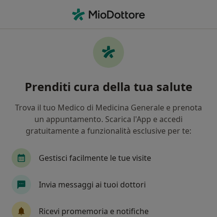
Men
Cisti Sebacee • Paderno Dugnano, MI
Filters
• 1
Assicurazione
Map
Specialisti in trattamento cisti sebacee a
Prenditi cura della tua salute
Paderno Dugnano
In che modo ordiniamo i risultati
Trova il tuo Medico di Medicina Generale e prenota
un appuntamento. Scarica l'App e accedi
gratuitamente a funzionalità esclusive per te:
Che specializzazione stai cercando?
Proctologo
Dermatologo
Chirurgo genera
Gestisci facilmente le tue visite
Invia messaggi ai tuoi dottori
Ricevi promemoria e notifiche