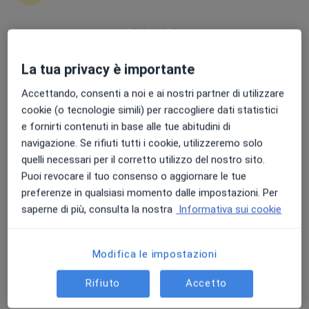
Punteggio medio: 4.7 e 4.8 su Apple e Play Store
Dott.ssa Angelapina Di Leo
La tua privacy è importante
Nutrizionista
Accettando, consenti a noi e ai nostri partner di utilizzare
249 recensioni
cookie (o tecnologie simili) per raccogliere dati statistici
e fornirti contenuti in base alle tue abitudini di
Indirizzo
Online
navigazione. Se rifiuti tutti i cookie, utilizzeremo solo
quelli necessari per il corretto utilizzo del nostro sito.
Puoi revocare il tuo consenso o aggiornare le tue
Via San Giorgio di Sopra, 90, Vallata
•
Mappa
preferenze in qualsiasi momento dalle impostazioni. Per
Centro Estetico - Un Soffio di Bellezza
saperne di più, consulta la nostra
Informativa sui cookie
Analisi della composizione corporea
Prestazione gratuita
Questo dottore non ha ancora attivato le prenotazioni online presso questo indirizzo.
Modifica le impostazioni
Chiedi di attivare le prenotazioni online
Rifiuto
Accetto