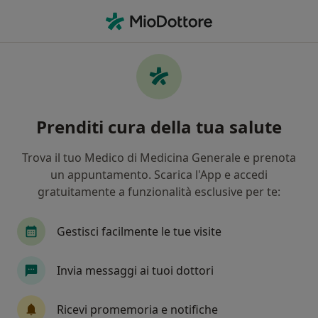
Men
Cellulite Infiammazione • Ariano Irpino, AV
Filters
• 1
Mappa
Specialisti in trattamento Cellulite
Prenditi cura della tua salute
(infiammazione) a Ariano Irpino
In che modo ordiniamo i risultati
Trova il tuo Medico di Medicina Generale e prenota
un appuntamento. Scarica l'App e accedi
gratuitamente a funzionalità esclusive per te:
Che specializzazione stai cercando?
Nutrizionista
Agopuntore
Fisiatra
P
Gestisci facilmente le tue visite
Invia messaggi ai tuoi dottori
Ricevi promemoria e notifiche