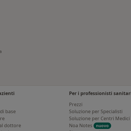
afferana Etnea
a
azienti
Per i professionisti sanitar
i
Prezzi
di base
Soluzione per Specialisti
ure
Soluzione per Centri Medici
al dottore
Noa Notes
nuovo