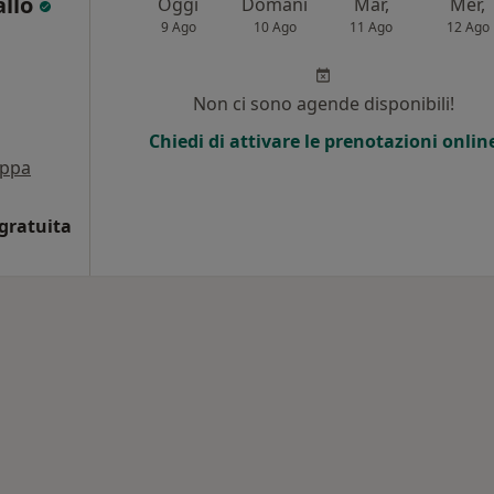
allo
Oggi
Domani
Mar,
Mer,
9 Ago
10 Ago
11 Ago
12 Ago
Non ci sono agende disponibili!
Chiedi di attivare le prenotazioni onlin
ppa
gratuita