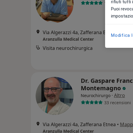
rifiuti tutt
126 recension
Puoi revoca
impostazion
Via Algerazzi 4a, Zafferana Etnea
•
Mapp
Modifica 
Aranzulla Medical Center
Visita neurochirurgica
Dr. Gaspare Fran
Montemagno
·
Altro
Neurochirurgo
33 recensioni
Via Algerazzi 4a, Zafferana Etnea
•
Mapp
Aranzulla Medical Center