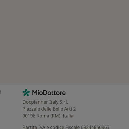
Contatti
MioDottore - Homepage
i
Docplanner Italy S.r.l.
Piazzale delle Belle Arti 2
00196 Roma (RM), Italia
Partita IVA e codice Fiscale 09244850963