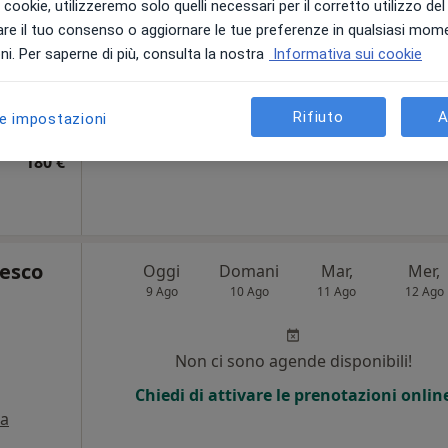
i i cookie, utilizzeremo solo quelli necessari per il corretto utilizzo de
i
re il tuo consenso o aggiornare le tue preferenze in qualsiasi mom
Non ci sono agende disponibili!
i. Per saperne di più, consulta la nostra
Informativa sui cookie
Chiedi di attivare le prenotazioni onlin
a
Rifiuto
A
le impostazioni
180 €
cesco
Oggi
Domani
Mar,
Mer,
9 Ago
10 Ago
11 Ago
12 Ago
Non ci sono agende disponibili!
Chiedi di attivare le prenotazioni onlin
a