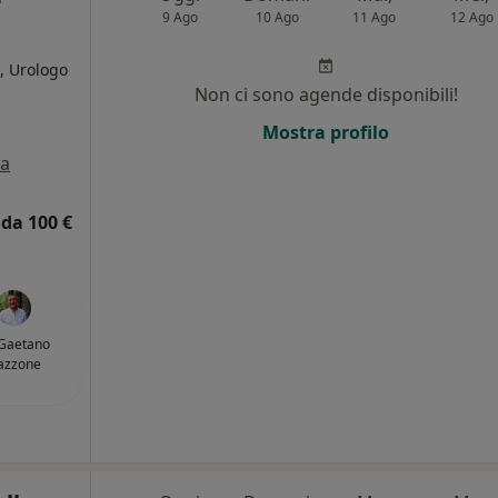
9 Ago
10 Ago
11 Ago
12 Ago
, Urologo
Non ci sono agende disponibili!
i
Mostra profilo
a
da 100 €
 Gaetano
azzone