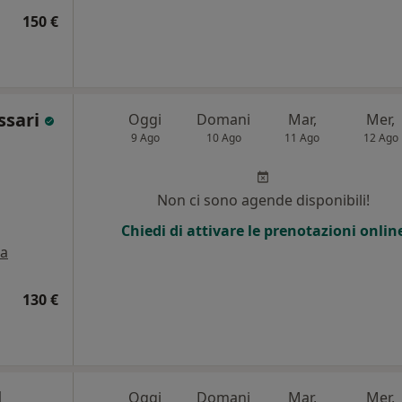
150 €
ssari
Oggi
Domani
Mar,
Mer,
9 Ago
10 Ago
11 Ago
12 Ago
Non ci sono agende disponibili!
Chiedi di attivare le prenotazioni onlin
a
130 €
l
Oggi
Domani
Mar,
Mer,