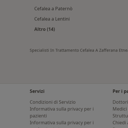
Cefalea a Paternò
Cefalea a Lentini
Altro (14)
Altro nella categoria: Città vicino Z
Specialisti In Trattamento Cefalea A Zafferana Etne
Servizi
Per i p
Condizioni di Servizio
Dottor
Informativa sulla privacy per i
Medici 
pazienti
Strutt
Informativa sulla privacy per i
Chiedi 