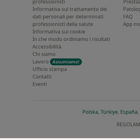
professionisti
Presta
Informativa sul trattamento dei
Patolo
dati personali per determinati
FAQ
professionisti della salute
App mo
Informativa sui cookie
In che modo ordiniamo i risultati
Accessibilità
Chi siamo
Lavoro
Assumiamo!
Ufficio stampa
Contatti
Eventi
si apre in una nu
si apre i
s
Polska
,
Türkiye
,
España
,
REGOLAMEN