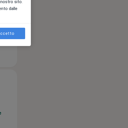
l nostro sito.
ento dalle
e
ccetto
Gio,
Ven,
Sab,
13 Ago
14 Ago
15 Ago
e