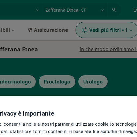
azione, medico, struttura
es: Roma
L
ibili
Assicurazione
Vedi più filtri
•
1
afferana Etnea
In che modo ordiniamo i r
ndocrinologo
Proctologo
Urologo
privacy è importante
Arrigo
 consenti a noi e ai nostri partner di utilizzare cookie (o tecnologie 
Oggi
Domani
Mar,
Mer,
dati statistici e fornirti contenuti in base alle tue abitudini di navig
9 Ago
10 Ago
11 Ago
12 Ago