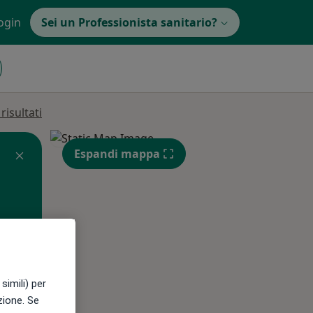
ogin
Sei un Professionista sanitario?
isultati
Espandi mappa
simili) per
Gio,
Ven,
Sab,
azione. Se
13 Ago
14 Ago
15 Ago