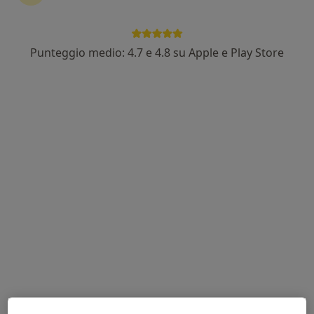
Punteggio medio: 4.7 e 4.8 su Apple e Play Store
Dott. Giuseppe Gargiulo
·
Altro
Cardiologo
23 recensioni
Via Cristoforo Colombo, 51, Meta
•
Mappa
Dr.Giuseppe Gargiulo - Studio di Meta
Consulenza farmacologica
80 €
Questo dottore non ha ancora attivato le prenotazioni online presso questo indirizzo.
Chiedi di attivare le prenotazioni online