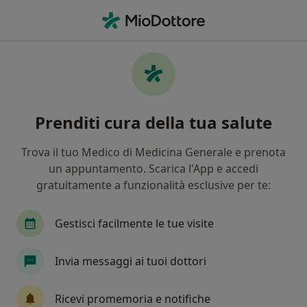
Men
Cardiopalmo • Vico Equense, NA
Filters
• 1
Mappa
Specialisti in trattamento Cardiopalmo a
Prenditi cura della tua salute
Vico Equense
In che modo ordiniamo i risultati
Trova il tuo Medico di Medicina Generale e prenota
un appuntamento. Scarica l'App e accedi
gratuitamente a funzionalità esclusive per te:
Che specializzazione stai cercando?
Cardiologo
Diabetologo
Endocrinologo
Gestisci facilmente le tue visite
Invia messaggi ai tuoi dottori
Ricevi promemoria e notifiche