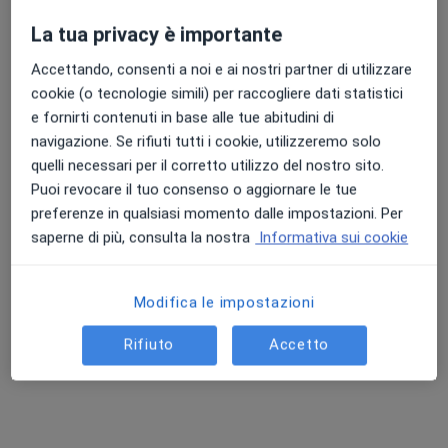
La tua privacy è importante
Accettando, consenti a noi e ai nostri partner di utilizzare
Dott.ssa Margherita Cesarano
cookie (o tecnologie simili) per raccogliere dati statistici
e fornirti contenuti in base alle tue abitudini di
·
Altro
Cardiologa
navigazione. Se rifiuti tutti i cookie, utilizzeremo solo
17 recensioni
quelli necessari per il corretto utilizzo del nostro sito.
Via Roma 51, Castellammare di Stabia
•
Mappa
Puoi revocare il tuo consenso o aggiornare le tue
Studio Medico
preferenze in qualsiasi momento dalle impostazioni. Per
Visita cardiologica
120 €
saperne di più, consulta la nostra
Informativa sui cookie
Questo dottore non ha ancora attivato le prenotazioni online presso questo indirizzo.
Modifica le impostazioni
Chiedi di attivare le prenotazioni online
Rifiuto
Accetto