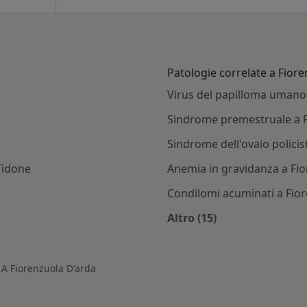
Patologie correlate a Fior
Virus del papilloma umano
Sindrome premestruale a F
Sindrome dell'ovaio polici
Tidone
Anemia in gravidanza a Fi
Condilomi acuminati a Fio
Altro (15)
orenzuola d'Arda
Altro nella categoria
 A Fiorenzuola D'arda