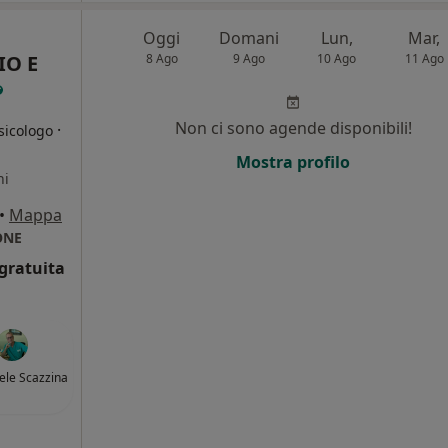
Oggi
Domani
Lun,
Mar,
IO E
8 Ago
9 Ago
10 Ago
11 Ago
Non ci sono agende disponibili!
·
sicologo
Mostra profilo
ni
•
Mappa
ONE
gratuita
iele Scazzina