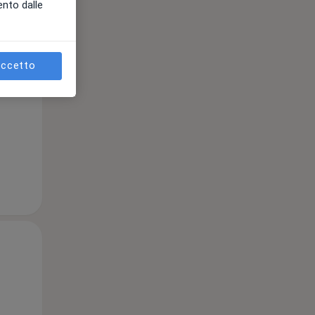
12 Ago
13 Ago
14 Ago
ento dalle
ccetto
e
Mer,
Gio,
Ven,
12 Ago
13 Ago
14 Ago