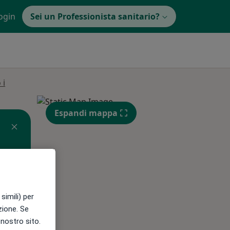
ogin
Sei un Professionista sanitario?
 i
Espandi mappa
simili) per
azione. Se
l nostro sito.
Mer,
Gio,
Ven,