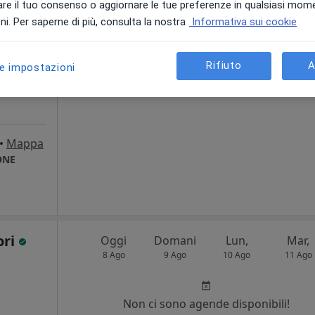
8 Ago
9 Ago
10 Ago
11 Ago
re il tuo consenso o aggiornare le tue preferenze in qualsiasi mom
i. Per saperne di più, consulta la nostra
Informativa sui cookie
tro
i
Non ci sono agende disponibili!
Rifiuto
A
le impostazioni
Chiedi di attivare le prenotazioni onlin
•
Mappa
ONE
ori
Oggi
Domani
Lun,
Mar,
8 Ago
9 Ago
10 Ago
11 Ago
Non ci sono agende disponibili!