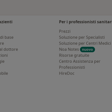
azienti
Per i professionisti sanitar
i
Prezzi
di base
Soluzione per Specialisti
ure
Soluzione per Centri Medici
al dottore
Noa Notes
nuovo
zioni
Risorse gratuite
gie
Centro Assistenza per
Professionisti
bile
HireDoc