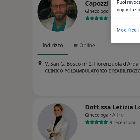
Capozzi
Puoi revoca
impostazion
·
Al
Ginecologo, Ostetrica
118 recension
Modifica 
Indirizzo
Online
V. San G. Bosco n° 2, Fiorenzuola d'Arda
CLINICO POLIAMBULATORIO E RIABILITAZI
Dott.ssa Letizia L
·
Altro
Ginecologa
9 recensioni