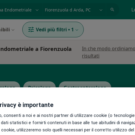
azione, medico, struttura
es: Roma
L
ibili
Vedi più filtri
•
1
endometriale a Fiorenzuola
In che modo ordiniamo
risultati
rologo
Psicologo
Gastroenterologo
privacy è importante
 consenti a noi e ai nostri partner di utilizzare cookie (o tecnologie 
dati statistici e fornirti contenuti in base alle tue abitudini di navig
i i cookie, utilizzeremo solo quelli necessari per il corretto utilizzo de
Oggi
Domani
Lun,
Mar,