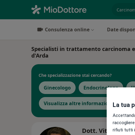
es. prest
Consulenza online
Date dispon
Specialisti in trattamento carcinoma 
d'Arda
Che specializzazione stai cercando?
Ginecologo
Endocrinologo
U
Visualizza altre informazioni
La tua 
Accettando,
raccogliere 
Dott. Vito Andrea
rifiuti tutt