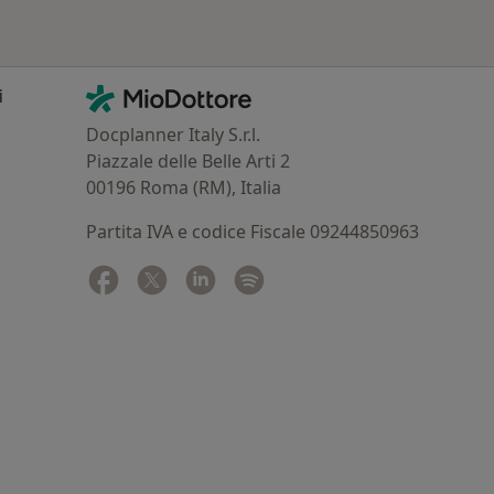
Contatti
MioDottore - Homepage
i
Docplanner Italy S.r.l.
Piazzale delle Belle Arti 2
00196 Roma (RM), Italia
Partita IVA e codice Fiscale 09244850963
Facebook
si apre in una nuova scheda
Twitter
si apre in una nuova scheda
Linkedin
si apre in una nuova scheda
Spotify
si apre in una nuova sched