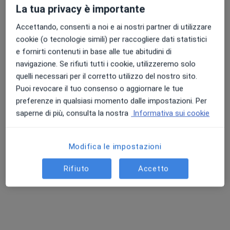
La tua privacy è importante
Accettando, consenti a noi e ai nostri partner di utilizzare
Punteggio medio: 4.7 e 4.8 su Apple e Play Store
cookie (o tecnologie simili) per raccogliere dati statistici
Dott. Pasquale Cardone
e fornirti contenuti in base alle tue abitudini di
·
Altro
navigazione. Se rifiuti tutti i cookie, utilizzeremo solo
Urologo, Andrologo
quelli necessari per il corretto utilizzo del nostro sito.
236 recensioni
Puoi revocare il tuo consenso o aggiornare le tue
Via XXIV Maggio 93, Pontecorvo
•
Mappa
preferenze in qualsiasi momento dalle impostazioni. Per
Medical Center Research
saperne di più, consulta la nostra
Informativa sui cookie
Visita andrologica
150 €
Questo dottore non ha ancora attivato le prenotazioni online presso questo indirizzo.
Modifica le impostazioni
Chiedi di attivare le prenotazioni online
Rifiuto
Accetto