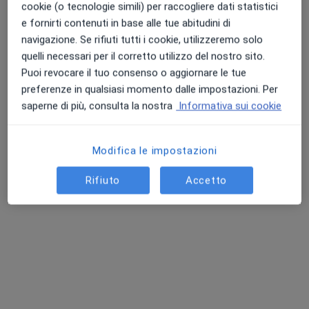
cookie (o tecnologie simili) per raccogliere dati statistici
e fornirti contenuti in base alle tue abitudini di
navigazione. Se rifiuti tutti i cookie, utilizzeremo solo
Punteggio medio: 4.7 e 4.8 su Apple e Play Store
quelli necessari per il corretto utilizzo del nostro sito.
Dr. Andrea Fabiani
Puoi revocare il tuo consenso o aggiornare le tue
·
Altro
Urologo, Andrologo
preferenze in qualsiasi momento dalle impostazioni. Per
596 recensioni
saperne di più, consulta la nostra
Informativa sui cookie
Via E. Divini 33, San Severino Marche
•
Mappa
Centro Medico L.I.S.A.
Modifica le impostazioni
Prima visita andrologica
da 100 €
Rifiuto
Accetto
Questo dottore non ha ancora attivato le prenotazioni online presso questo indirizzo.
Chiedi di attivare le prenotazioni online
Ricerche correlate
Città vicino San Severino Marche